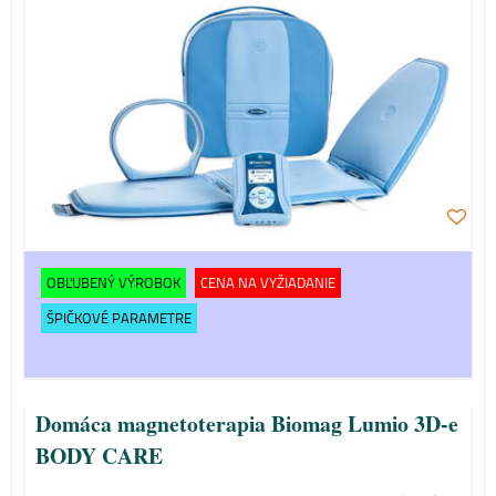
OBĽUBENÝ VÝROBOK
CENA NA VYŽIADANIE
ŠPIČKOVÉ PARAMETRE
Domáca magnetoterapia Biomag Lumio 3D-e
BODY CARE