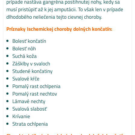
prípade nastáva gangréna postihnutej nohy, kedy sa
musí pristúpiť až k jej amputácii. To však len v prípade
dlhodobého neliečenia tejto cievnej choroby.
Príznaky Ischemickej choroby dolných končatín:
Bolesť končatín
Bolesť nôh
Suchá koža
Zášklby v svaloch
Studené končatiny
Svalové kŕče
Pomalý rast ochlpenia
Pomalý rast nechtov
Lámavé nechty
Svalová slabosť
Krívanie
Strata ochlpenia