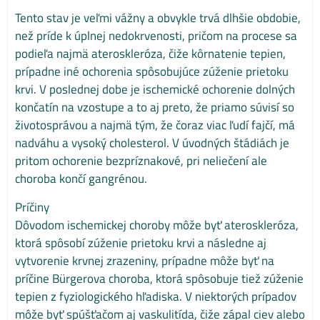
Tento stav je veľmi vážny a obvykle trvá dlhšie obdobie,
než príde k úplnej nedokrvenosti, pričom na procese sa
podieľa najmä ateroskleróza, čiže kôrnatenie tepien,
prípadne iné ochorenia spôsobujúce zúženie prietoku
krvi. V poslednej dobe je ischemické ochorenie dolných
končatín na vzostupe a to aj preto, že priamo súvisí so
životosprávou a najmä tým, že čoraz viac ľudí fajčí, má
nadváhu a vysoký cholesterol. V úvodných štádiách je
pritom ochorenie bezpríznakové, pri neliečení ale
choroba končí gangrénou.
Príčiny
Dôvodom ischemickej choroby môže byť ateroskleróza,
ktorá spôsobí zúženie prietoku krvi a následne aj
vytvorenie krvnej zrazeniny, prípadne môže byť na
príčine Bürgerova choroba, ktorá spôsobuje tiež zúženie
tepien z fyziologického hľadiska. V niektorých prípadov
môže byť spúšťačom aj vaskulitída, čiže zápal ciev alebo