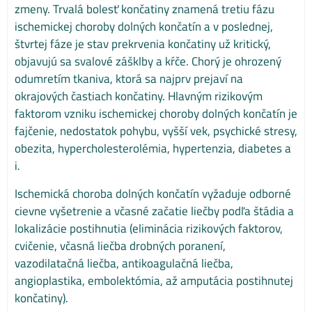
zmeny. Trvalá bolesť končatiny znamená tretiu fázu
ischemickej choroby dolných končatín a v poslednej,
štvrtej fáze je stav prekrvenia končatiny už kritický,
objavujú sa svalové zášklby a kŕče. Chorý je ohrozený
odumretím tkaniva, ktorá sa najprv prejaví na
okrajových častiach končatiny. Hlavným rizikovým
faktorom vzniku ischemickej choroby dolných končatín je
fajčenie, nedostatok pohybu, vyšší vek, psychické stresy,
obezita, hypercholesterolémia, hypertenzia, diabetes a
i.
Ischemická choroba dolných končatín vyžaduje odborné
cievne vyšetrenie a včasné začatie liečby podľa štádia a
lokalizácie postihnutia (eliminácia rizikových faktorov,
cvičenie, včasná liečba drobných poranení,
vazodilatačná liečba, antikoagulačná liečba,
angioplastika, embolektómia, až amputácia postihnutej
končatiny).