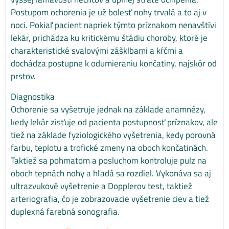
Postupom ochorenia je už bolesť nohy trvalá a to aj v
noci. Pokiaľ pacient napriek týmto príznakom nenavštívi
lekár, prichádza ku kritickému štádiu choroby, ktoré je
charakteristické svalovými zášklbami a kŕčmi a
dochádza postupne k odumieraniu končatiny, najskôr od
prstov.
Diagnostika
Ochorenie sa vyšetruje jednak na základe anamnézy,
kedy lekár zisťuje od pacienta postupnosť príznakov, ale
tiež na základe fyziologického vyšetrenia, kedy porovná
farbu, teplotu a trofické zmeny na oboch končatinách.
Taktiež sa pohmatom a posluchom kontroluje pulz na
oboch tepnách nohy a hľadá sa rozdiel. Vykonáva sa aj
ultrazvukové vyšetrenie a Dopplerov test, taktiež
arteriografia, čo je zobrazovacie vyšetrenie ciev a tiež
duplexná farebná sonografia.