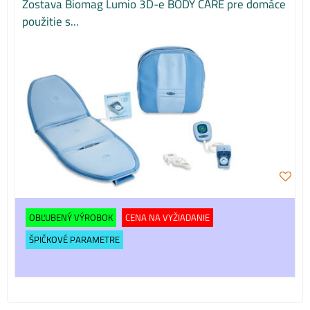
Zostava Biomag Lumio 3D-e BODY CARE pre domáce
použitie s...
OBĽUBENÝ VÝROBOK
CENA NA VYŽIADANIE
ŠPIČKOVÉ PARAMETRE