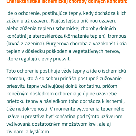
Charakteristika ischemickej choroby dolných končatín:
Ide o ochorenie, postihujúce tepny, kedy dochádza k ich
zúženiu až uzáveru. Najčastejšou príčinou uzáveru
alebo zúženia tepien (ischemickej choroby dolných
končatín) je ateroskleróza (kôrnatenie tepien), trombus
(krvná zrazenina), Bürgerova choroba a vazokonštrikcia
tepien v dôsledku poškodenia vegetatívnych nervov,
ktoré regulujú cievny priesvit.
Toto ochorenie postihuje vždy tepny a ide o ischemickú
chorobu, ktorá so sebou prináša postupné zužovanie
priesvitu tepny vyživujúcej dolnú končatinu, pričom
konečným dôsledkom ochorenia je úplné uzavretie
prietoku tepny a následkom toho dochádza k ischemii,
čiže nedokrvenosti. V momente vytvorenia tepenného
uzáveru prestáva byť končatina pod týmto uzáverom
vyživovaná dostatočným množstvom krvi, ale aj
živinami a kyslíkom.