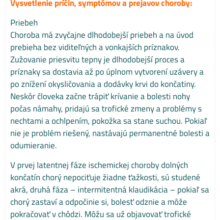
Vysvetlenie príčin, symptómov a prejavov choroby:
Priebeh
Choroba má zvyčajne dlhodobejší priebeh a na úvod
prebieha bez viditeľných a vonkajších príznakov.
Zužovanie priesvitu tepny je dlhodobejší proces a
príznaky sa dostavia až po úplnom vytvorení uzávery a
po znížení okysličovania a dodávky krvi do končatiny.
Neskôr človeka začne trápiť krívanie a bolesti nohy
počas námahy, pridajú sa trofické zmeny a problémy s
nechtami a ochlpením, pokožka sa stane suchou. Pokiaľ
nie je problém riešený, nastávajú permanentné bolesti a
odumieranie.
V prvej latentnej fáze ischemickej choroby dolných
končatín chorý nepociťuje žiadne ťažkosti, sú studené
akrá, druhá fáza – intermitentná klaudikácia – pokiaľ sa
chorý zastaví a odpočinie si, bolesť odznie a môže
pokračovať v chôdzi. Môžu sa už objavovať trofické