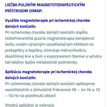
LIEČBA PULZNÝM MAGNETOTERAPEUTICKÝM
PRÍSTROJOM DIMAP:
Využitie magnetoterapie pri ischemickej chorobe
dolných končatín:
Pri ischemickej chorobe dolných končatín dopĺňa
nízkofrekvenčná pulzná magnetoterapia komplexnú
liečbu svojím výrazným vazodilatačným efektom na
prekapiláry a kapiláry, stimuluje mikrocirkuláciu
okysličenej krvi a živín v exponovanom tkanive a vytvára
tak lokálne lepšie metabolické podmienky.
Aplikácia magnetoterapie pri ischemickej chorobe
dolných končatín:
Pri ischemickej chorobe dolných končatín aplikujeme
vazodilatačné a stimulačné frekvencie 36 – 44 Hz a 10
– 50 Hz na postihnutú oblasť.
Vhodný aplikátor je solenoid.