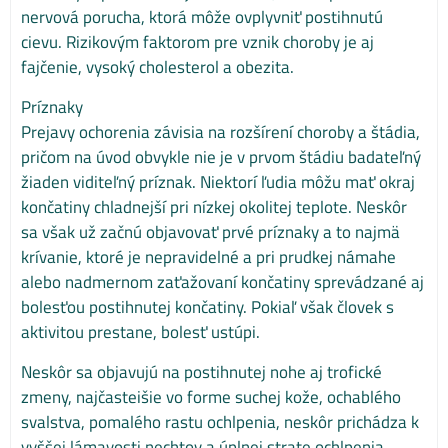
nervová porucha, ktorá môže ovplyvniť postihnutú
cievu. Rizikovým faktorom pre vznik choroby je aj
fajčenie, vysoký cholesterol a obezita.
Príznaky
Prejavy ochorenia závisia na rozšírení choroby a štádia,
pričom na úvod obvykle nie je v prvom štádiu badateľný
žiaden viditeľný príznak. Niektorí ľudia môžu mať okraj
končatiny chladnejší pri nízkej okolitej teplote. Neskôr
sa však už začnú objavovať prvé príznaky a to najmä
krívanie, ktoré je nepravidelné a pri prudkej námahe
alebo nadmernom zaťažovaní končatiny sprevádzané aj
bolesťou postihnutej končatiny. Pokiaľ však človek s
aktivitou prestane, bolesť ustúpi.
Neskôr sa objavujú na postihnutej nohe aj trofické
zmeny, najčasteišie vo forme suchej kože, ochablého
svalstva, pomalého rastu ochlpenia, neskôr prichádza k
vyššej lámavosti nechtov a úplnej strate ochlpenia.