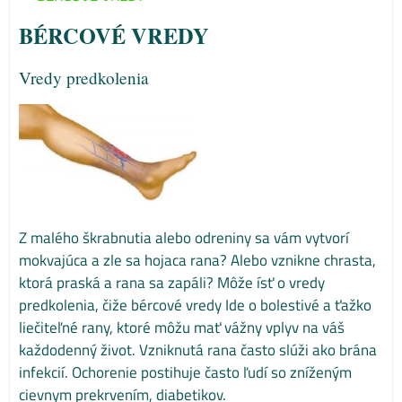
BÉRCOVÉ VREDY
Vredy predkolenia
Z malého škrabnutia alebo odreniny sa vám vytvorí
mokvajúca a zle sa hojaca rana? Alebo vznikne chrasta,
ktorá praská a rana sa zapáli? Môže ísť o vredy
predkolenia, čiže bércové vredy Ide o bolestivé a ťažko
liečiteľné rany, ktoré môžu mať vážny vplyv na váš
každodenný život. Vzniknutá rana často slúži ako brána
infekcií. Ochorenie postihuje často ľudí so zníženým
cievnym prekrvením, diabetikov.