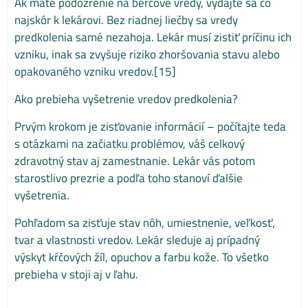
Ak máte podozrenie na bércové vredy, vydajte sa čo
najskôr k lekárovi. Bez riadnej liečby sa vredy
predkolenia samé nezahoja. Lekár musí zistiť príčinu ich
vzniku, inak sa zvyšuje riziko zhoršovania stavu alebo
opakovaného vzniku vredov.[15]
Ako prebieha vyšetrenie vredov predkolenia?
Prvým krokom je zisťovanie informácií – počítajte teda
s otázkami na začiatku problémov, váš celkový
zdravotný stav aj zamestnanie. Lekár vás potom
starostlivo prezrie a podľa toho stanoví ďalšie
vyšetrenia.
Pohľadom sa zisťuje stav nôh, umiestnenie, veľkosť,
tvar a vlastnosti vredov. Lekár sleduje aj prípadný
výskyt kŕčových žíl, opuchov a farbu kože. To všetko
prebieha v stoji aj v ľahu.