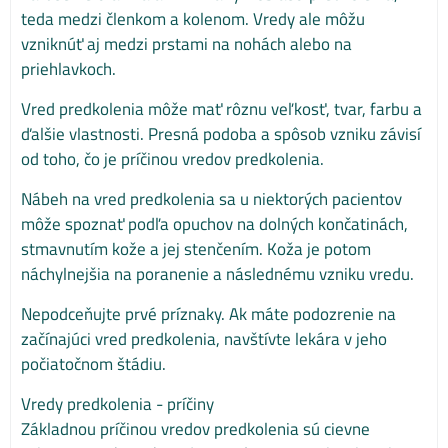
teda medzi členkom a kolenom. Vredy ale môžu
vzniknúť aj medzi prstami na nohách alebo na
priehlavkoch.
Vred predkolenia môže mať rôznu veľkosť, tvar, farbu a
ďalšie vlastnosti. Presná podoba a spôsob vzniku závisí
od toho, čo je príčinou vredov predkolenia.
Nábeh na vred predkolenia sa u niektorých pacientov
môže spoznať podľa opuchov na dolných končatinách,
stmavnutím kože a jej stenčením. Koža je potom
náchylnejšia na poranenie a následnému vzniku vredu.
Nepodceňujte prvé príznaky. Ak máte podozrenie na
začínajúci vred predkolenia, navštívte lekára v jeho
počiatočnom štádiu.
Vredy predkolenia - príčiny
Základnou príčinou vredov predkolenia sú cievne