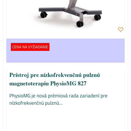
CENA NA VYŽIADANIE
Prístroj pre nízkofrekvenčnú pulznú
magnetoterapiu PhysioMG 827
PhysioMG je nová prémiová rada zariadení pre
nízkofrekvenčnú pulznú...