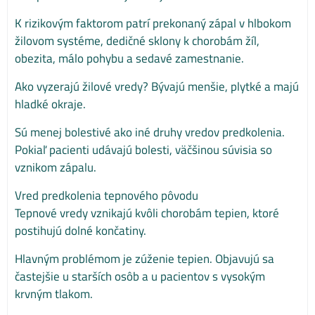
K rizikovým faktorom patrí prekonaný zápal v hlbokom
žilovom systéme, dedičné sklony k chorobám žíl,
obezita, málo pohybu a sedavé zamestnanie.
Ako vyzerajú žilové vredy? Bývajú menšie, plytké a majú
hladké okraje.
Sú menej bolestivé ako iné druhy vredov predkolenia.
Pokiaľ pacienti udávajú bolesti, väčšinou súvisia so
vznikom zápalu.
Vred predkolenia tepnového pôvodu
Tepnové vredy vznikajú kvôli chorobám tepien, ktoré
postihujú dolné končatiny.
Hlavným problémom je zúženie tepien. Objavujú sa
častejšie u starších osôb a u pacientov s vysokým
krvným tlakom.