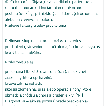
ďalších chorôb. Objavujú sa napríklad u pacientov s
reumatoidnou artritídou (autoimunitné ochorenia
postihujúce kĺby), pri niektorých nádorových ochoreniach
alebo pri črevných zápaloch.
Rizikové faktory vredov predkolenia
Rizikovou skupinou, ktorej hrozí vznik vredov
predkolenia, sú seniori, najmä ak majú cukrovku, vysoký
krvný tlak a nadváhu.
Riziko zvyšuje aj:
prekonaná hlboká žilová trombóza (vznik krvnej
zrazeniny, ktorá upchá žilu),
kŕčové žily na nohách,
skoršia zlomenina, úraz alebo operácia nohy, ktoré
obmedzia chôdzu a zhoršia prúdenie krvi.[14]
Diagnostika – ako sa poznajú vredy predkolenia?