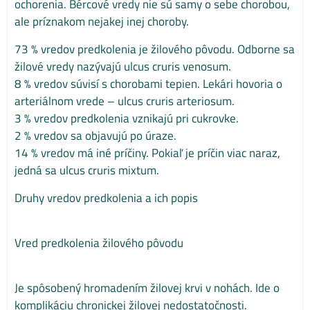
ochorenia. Bércové vredy nie sú samy o sebe chorobou,
ale príznakom nejakej inej choroby.
73 % vredov predkolenia je žilového pôvodu. Odborne sa
žilové vredy nazývajú ulcus cruris venosum.
8 % vredov súvisí s chorobami tepien. Lekári hovoria o
arteriálnom vrede – ulcus cruris arteriosum.
3 % vredov predkolenia vznikajú pri cukrovke.
2 % vredov sa objavujú po úraze.
14 % vredov má iné príčiny. Pokiaľ je príčin viac naraz,
jedná sa ulcus cruris mixtum.
Druhy vredov predkolenia a ich popis
Vred predkolenia žilového pôvodu
Je spôsobený hromadením žilovej krvi v nohách. Ide o
komplikáciu chronickej žilovej nedostatočnosti.