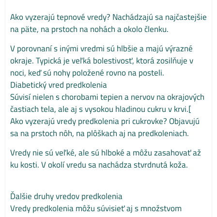
Ako vyzerajú tepnové vredy? Nachádzajú sa najčastejšie
na päte, na prstoch na nohách a okolo členku.
V porovnaní s inými vredmi sú hlbšie a majú výrazné
okraje. Typická je veľká bolestivosť, ktorá zosilňuje v
noci, keď sú nohy položené rovno na posteli.
Diabetický vred predkolenia
Súvisí nielen s chorobami tepien a nervov na okrajových
častiach tela, ale aj s vysokou hladinou cukru v krvi.[
Ako vyzerajú vredy predkolenia pri cukrovke? Objavujú
sa na prstoch nôh, na plôškach aj na predkoleniach.
Vredy nie sú veľké, ale sú hlboké a môžu zasahovať až
ku kosti. V okolí vredu sa nachádza stvrdnutá koža.
Ďalšie druhy vredov predkolenia
Vredy predkolenia môžu súvisieť aj s množstvom