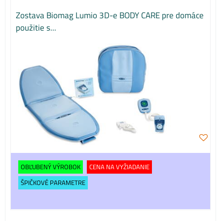
Zostava Biomag Lumio 3D-e BODY CARE pre domáce
použitie s...
OBĽUBENÝ VÝROBOK
CENA NA VYŽIADANIE
ŠPIČKOVÉ PARAMETRE