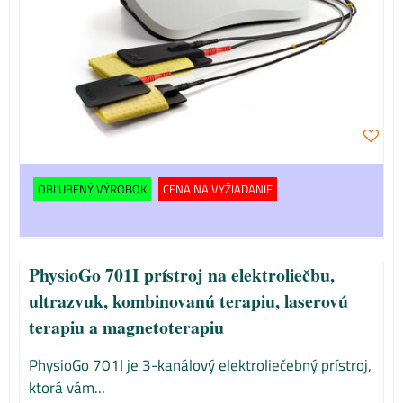
OBĽUBENÝ VÝROBOK
CENA NA VYŽIADANIE
PhysioGo 701I prístroj na elektroliečbu,
ultrazvuk, kombinovanú terapiu, laserovú
terapiu a magnetoterapiu
PhysioGo 701I je 3-kanálový elektroliečebný prístroj,
ktorá vám...