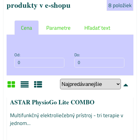
produkty v e-shopu
8
položiek
Cena
Parametre
Hľadať text
Od:
Do:
Mriežka
Zoznam
Tabuľka
ASTAR PhysioGo Lite COMBO
Multifunkčný elektroliečebný prístroj - tri terapie v
jednom...