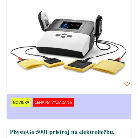
NOVINKA
CENA NA VYŽIADANIE
PhysioGo 500I prístroj na elektroliečbu,