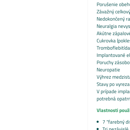
Porušenie obeh
Závažný celkový
Nedokončený ras
Neuralgia nevys
Akútne zápalov
Cukrovka (pokles
Tromboflebitída
Implantované el
Poruchy zásobo
Neuropatie
Výhrez medzist
Stavy po vyreza
V prípade impla
potrebná opatr
Vlastnosti použi
7 "farebný d
Tri nezávislé