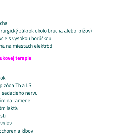
ucha
irurgický zákrok okolo brucha alebo krížov)
kcie s vysokou horúčkou
mä na miestach elektród
vukovej terapie
:
nok
epizóda Th a LS
i sedacieho nervu
róm na ramene
óm lakťa
sti
svalov
ochorenia kĺbov