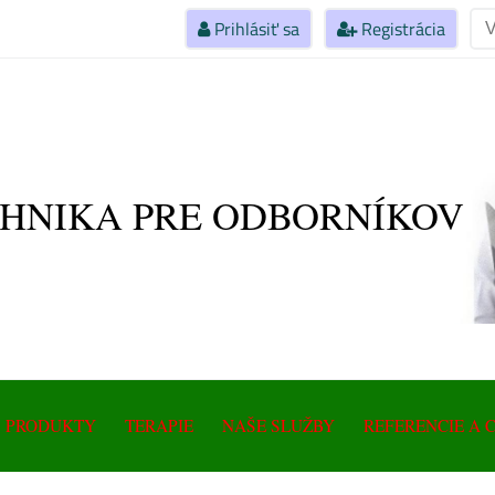
Prihlásiť sa
Registrácia
HNIKA PRE ODBORNÍKOV
Magnetot
Prístroj
Magneto
PRODUKTY
TERAPIE
NAŠE SLUŽBY
REFERENCIE A 