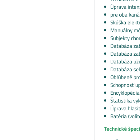
Úprava inten
pre oba kaná
Skúška elekt
Manuálny m
Subjekty cho
Databáza za
Databáza zab
Databáza už
Databáza sek
Obľúbené pr
Schopnosť up
Encyklopédia
Štatistika v
Úprava hlasit
Batéria (volit
Technické špeci