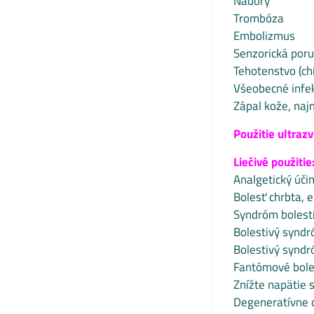
Nádory
Trombóza
Embolizmus
Senzorická por
Tehotenstvo (ch
Všeobecné infe
Zápal kože, naj
Použitie ultraz
Liečivé použitie
Analgetický úči
Bolesť chrbta, 
Syndróm bolest
Bolestivý synd
Bolestivý syndr
Fantómové bole
Znížte napätie 
Degeneratívne 