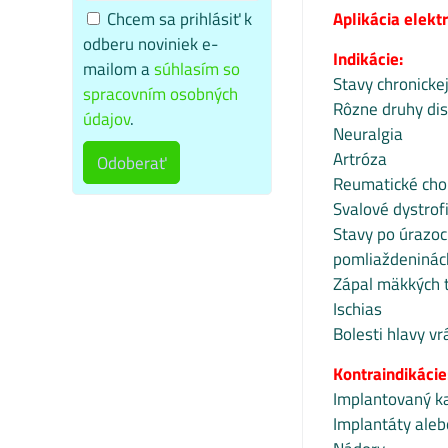
Chcem sa prihlásiť k
Aplikácia elekt
odberu noviniek e-
Indikácie:
mailom a
súhlasím so
Stavy chronickej
spracovním osobných
Rôzne druhy di
údajov
.
Neuralgia
Artróza
Odoberať
Reumatické cho
Svalové dystrof
Stavy po úrazoc
pomliaždeninách
Zápal mäkkých 
Ischias
Bolesti hlavy v
Kontraindikácie
Implantovaný ka
Implantáty aleb