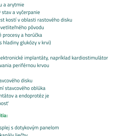
u a arytmie
 stav a vyčerpanie
t kostí v oblasti rastového disku
vetliteľného pôvodu
é procesy a horúčka
 hladiny glukózy v krvi)
ektronické implantáty, napríklad kardiostimulátor
vania periférnou krvou
avcového disku
ní stavcového oblúka
ntátov a endoprotéz je
nosť
tia:
isplej s dotykovým panelom
 kanály liečby