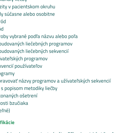
zity v pacientskom okruhu
ly súčasne alebo osobitne
ród
ód
roby vybrané podľa názvu alebo poľa
budovaných liečebných programov
udovaných liečebných sekvencií
ívateľských programov
vencií používateľov
ogramy
ravovať názvy programov a užívateľských sekvencií
 s popisom metodiky liečby
ykonaných ošetrení
osti bzučiaka
eľné)
fikácie