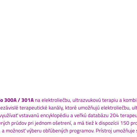
Go 300A / 301A
na elektroliečbu, ultrazvukovú terapiu a kom
 nezávislé terapeutické kanály, ktoré umožňujú elektroliečbu, 
yužívať vstavanú encyklopédiu a veľkú databázu 204 terapeut
rých prúdov pri jednom ošetrení, a má tiež k dispozícii 150 pr
, a možnosť výberu obľúbených programov. Prístroj umožňuje sta