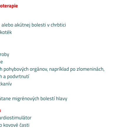
roterapie
 alebo akútnej bolesti v chrbtici
skoték
roby
ie
h pohybových orgánov, napríklad po zlomeninách,
 a podvrtnutí
tkanív
rátane migrénových bolestí hlavy
:
rdiostimulátor
o kovové časti