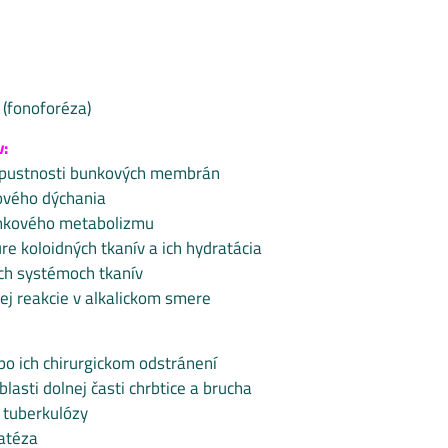
 (fonoforéza)
v:
epustnosti bunkových membrán
ového dýchania
unkového metabolizmu
re koloidných tkanív a ich hydratácia
ch systémoch tkanív
j reakcie v alkalickom smere
po ich chirurgickom odstránení
lasti dolnej časti chrbtice a brucha
 tuberkulózy
atéza