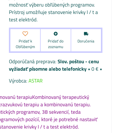
možnosť výberu obľúbených programov.
Prístroj umožňuje stanovenie krivky I / t a
test elektród.
Pridať k
Pridať do
Doručenia
Obľúbeným
zoznamu
Slov. poštou - cenu
vyžiadať písomne alebo telefonicky
•
0 €
•
Výrobca:
ASTAR
binovanú terapiuKombinovaný terapeutický
ultrazvukovú terapiu a kombinovanú terapiu.
ických programov, 38 sekvencií, teda
ogramových pozícií, ktoré je potrebné nastaviť
novenie krivky I / t a test elektród.