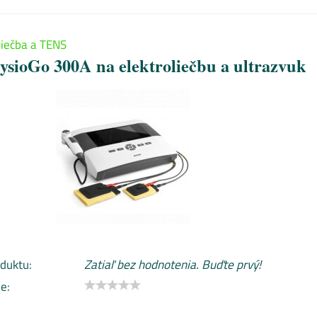
liečba a TENS
hysioGo 300A na elektroliečbu a ultrazvuk
duktu:
Zatiaľ bez hodnotenia. Buďte prvý!
e: