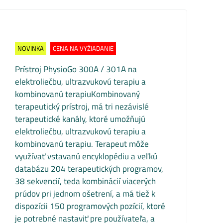
NOVINKA
CENA NA VYŽIADANIE
Prístroj PhysioGo 300A / 301A na
elektroliečbu, ultrazvukovú terapiu a
kombinovanú terapiuKombinovaný
terapeutický prístroj, má tri nezávislé
terapeutické kanály, ktoré umožňujú
elektroliečbu, ultrazvukovú terapiu a
kombinovanú terapiu. Terapeut môže
využívať vstavanú encyklopédiu a veľkú
databázu 204 terapeutických programov,
38 sekvencií, teda kombinácií viacerých
prúdov pri jednom ošetrení, a má tiež k
dispozícii 150 programových pozícií, ktoré
je potrebné nastaviť pre používateľa, a