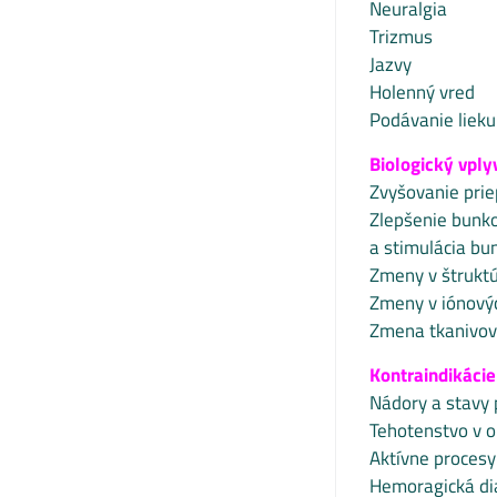
Neuralgia
Trizmus
Jazvy
Holenný vred
Podávanie lieku
Biologický vply
Zvyšovanie pri
Zlepšenie bunk
a stimulácia b
Zmeny v štruktú
Zmeny v iónový
Zmena tkanivove
Kontraindikácie
Nádory a stavy 
Tehotenstvo v ob
Aktívne procesy
Hemoragická di