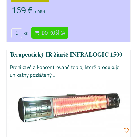
169 €
s DPH
DO KOŠÍKA
ks
Terapeutický IR žiarič INFRALOGIC 1500
Prenikavé a koncentrované teplo, ktoré produkuje
unikátny pozlátený...