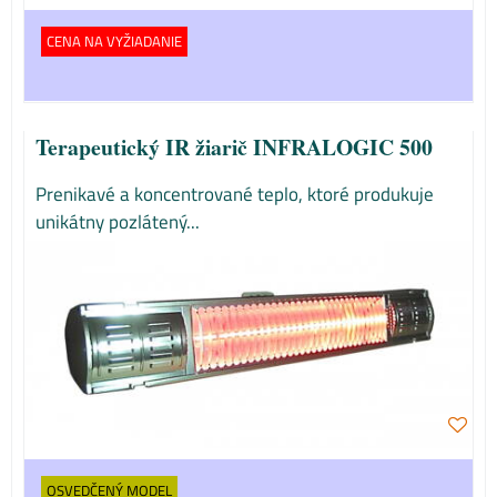
CENA NA VYŽIADANIE
Terapeutický IR žiarič INFRALOGIC 500
Prenikavé a koncentrované teplo, ktoré produkuje
unikátny pozlátený...
OSVEDČENÝ MODEL