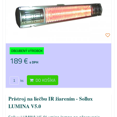
OBĽUBENÝ VÝROBOK
189 €
s DPH
DO KOŠÍKA
ks
Prístroj na liečbu IR žiarením - Sollux
LUMINA V5.0