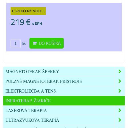
OSVEDČENÝ MODEL
219 €
s DPH
DO KOŠÍKA
ks
MAGNETOTERAP. ŠPERKY
PULZNÉ MAGNETOTERAP. PRÍSTROJE
ELEKTROLIEČBA A TENS
INFRATERAP. ŽIARIČE
LASÉROVÁ TERAPIA
ULTRAZVUKOVÁ TERAPIA