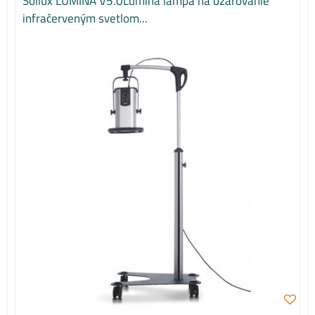
Sollux LUMINA V5.0Lumina lampa na ožarovanie
infračerveným svetlom...