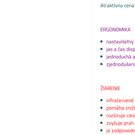
Atraktívna cena
ERGONOMIKA
nastaviteľný 
jas a čas disp
jednoduchá ap
zjednodušená
ŽIARENIE
infračervené
pomáha znižo
rozširuje cie
zvyšuje prah 
je zodpovedn