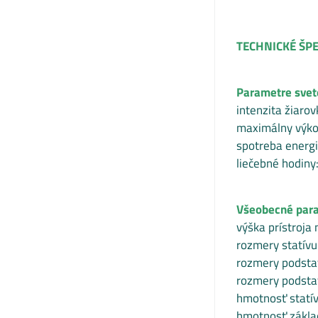
TECHNICKÉ ŠPE
Parametre svete
intenzita žiarov
maximálny výko
spotreba energ
liečebné hodiny:
Všeobecné par
výška prístroja
rozmery statívu
rozmery podstav
rozmery podstav
hmotnosť statív
hmotnosť základ