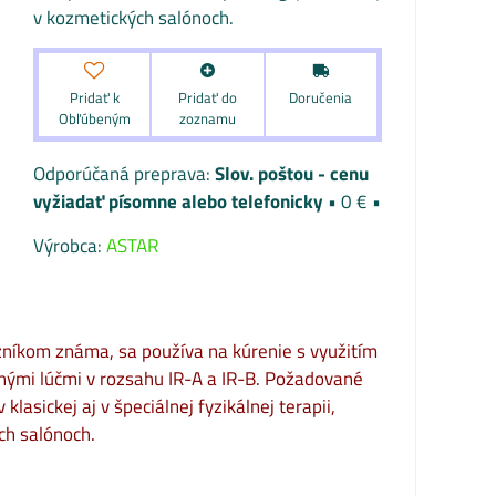
v kozmetických salónoch.
Pridať k
Pridať do
Doručenia
Obľúbeným
zoznamu
Slov. poštou - cenu
vyžiadať písomne alebo telefonicky
•
0 €
•
Výrobca:
ASTAR
azníkom známa, sa používa na kúrenie s využitím
enými lúčmi v rozsahu IR-A a IR-B. Požadované
lasickej aj v špeciálnej fyzikálnej terapii,
ch salónoch.