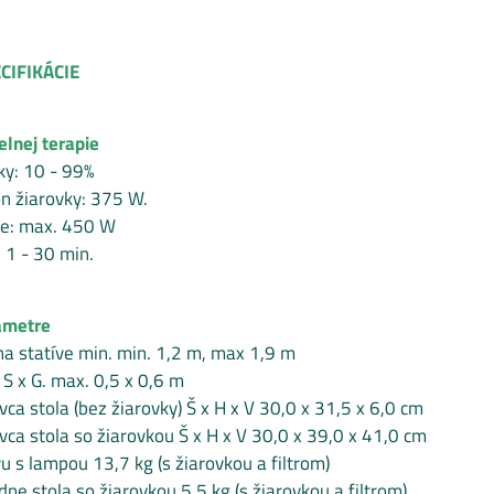
CIFIKÁCIE
lnej terapie
ky: 10 - 99%
n žiarovky: 375 W.
ie: max. 450 W
 1 - 30 min.
ametre
 na statíve min. min. 1,2 m, max 1,9 m
 S x G. max. 0,5 x 0,6 m
ca stola (bez žiarovky) Š x H x V 30,0 x 31,5 x 6,0 cm
ca stola so žiarovkou Š x H x V 30,0 x 39,0 x 41,0 cm
u s lampou 13,7 kg (s žiarovkou a filtrom)
ne stola so žiarovkou 5,5 kg (s žiarovkou a filtrom)