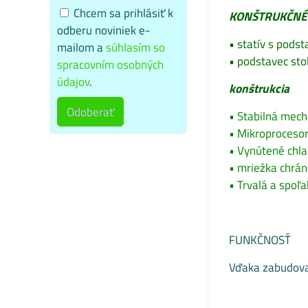
Chcem sa prihlásiť k
KONŠTRUKČNÉ 
odberu noviniek e-
• statív s pods
mailom a
súhlasím so
• podstavec sto
spracovním osobných
údajov
.
konštrukcia
Odoberať
• Stabilná mech
• Mikroproceso
• Vynútené chl
• mriežka chrán
• Trvalá a spoľ
FUNKČNOSŤ
Vďaka zabudovan