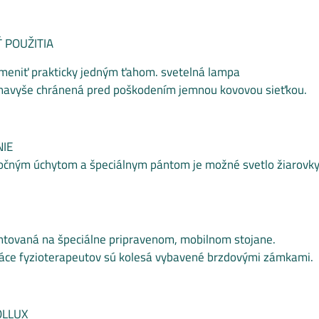
 POUŽITIA
 meniť prakticky jedným ťahom. svetelná lampa
e navyše chránená pred poškodením jemnou kovovou sieťkou.
NIE
očným úchytom a špeciálnym pántom je možné svetlo žiarovky
tovaná na špeciálne pripravenom, mobilnom stojane.
ráce fyzioterapeutov sú kolesá vybavené brzdovými zámkami.
OLLUX