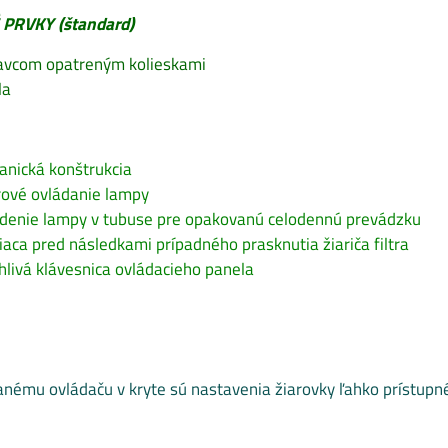
PRVKY (štandard)
tavcom opatreným kolieskami
la
anická konštrukcia
rové ovládanie lampy
adenie lampy v tubuse pre opakovanú celodennú prevádzku
iaca pred následkami prípadného prasknutia žiariča filtra
ahlivá klávesnica ovládacieho panela
ému ovládaču v kryte sú nastavenia žiarovky ľahko prístupn