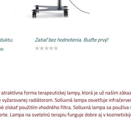
duktu:
Zatiaľ bez hodnotenia. Buďte prvý!
e:
 atraktívna forma terapeutickej lampy, ktorá je už našim zák
e vyžarovanej radiátorom. Solluxná lampa osvetľuje infračerv
é získať použitím vhodného filtra. Solluxná lampa sa používa v k
porte. Lampa na svetelnú terapiu funguje dobre aj v kozmetický