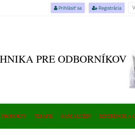
Prihlásiť sa
Registrácia
HNIKA PRE ODBORNÍKOV
Magnetot
Prístroj
Magneto
PRODUKTY
TERAPIE
NAŠE SLUŽBY
REFERENCIE A 