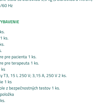
0/60 Hz
YBAVENIE
ks.
1 ks.
ks.
s.
re pre pacienta 1 ks.
re pre terapeuta 1 ks.
 ks
y T3, 15 L 250 V; 3,15 A, 250 V 2 ks.
ie 1 ks
ole z bezpečnostných testov 1 ks.
 položka
 ks.