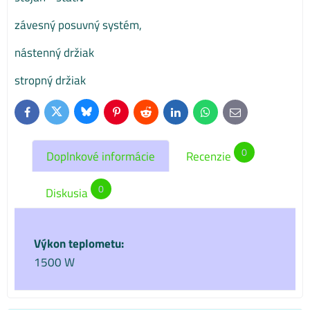
závesný posuvný systém,
nástenný držiak
stropný držiak
Bluesky
Twitter
Facebook
Pinterest
Reddit
LinkedIn
WhatsApp
E-
mail
0
Doplnkové informácie
Recenzie
0
Diskusia
Výkon teplometu:
1500 W