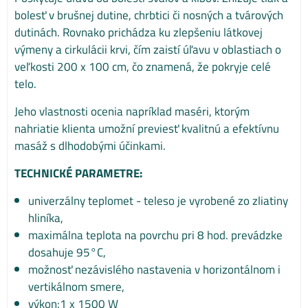
bolesť v brušnej dutine, chrbtici či nosných a tvárových
dutinách. Rovnako prichádza ku zlepšeniu látkovej
výmeny a cirkulácii krvi, čím zaistí úľavu v oblastiach o
veľkosti 200 x 100 cm, čo znamená, že pokryje celé
telo.
Jeho vlastnosti ocenia napríklad maséri, ktorým
nahriatie klienta umožní previesť kvalitnú a efektívnu
masáž s dlhodobými účinkami.
TECHNICKÉ PARAMETRE:
univerzálny teplomet - teleso je vyrobené zo zliatiny
hliníka,
maximálna teplota na povrchu pri 8 hod. prevádzke
dosahuje 95°C,
možnosť nezávislého nastavenia v horizontálnom i
vertikálnom smere,
výkon:1 x 1500 W