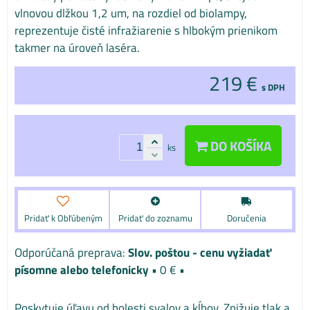
vlnovou dlžkou 1,2 um, na rozdiel od biolampy,
reprezentuje čisté infražiarenie s hlbokým prienikom
takmer na úroveň laséra.
219 €
s DPH
DO KOŠÍKA
ks
Pridať k Obľúbeným
Pridať do zoznamu
Doručenia
Slov. poštou - cenu vyžiadať
písomne alebo telefonicky
•
0 €
•
Poskytuje úľavu od bolesti svalov a kĺbov. Znižuje tlak a