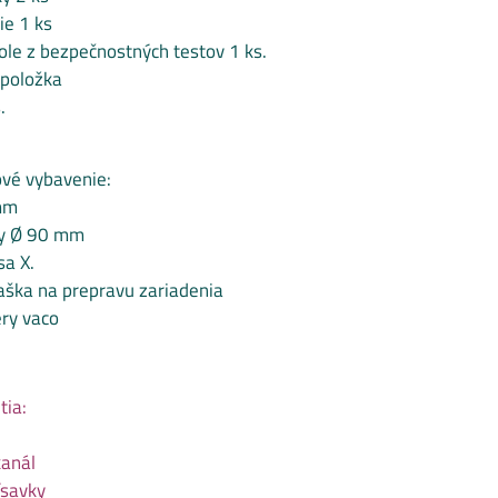
ie 1 ks
ole z bezpečnostných testov 1 ks.
 položka
.
ové vybavenie:
mm
ky Ø 90 mm
sa X.
aška na prepravu zariadenia
ry vaco
tia:
kanál
ísavky