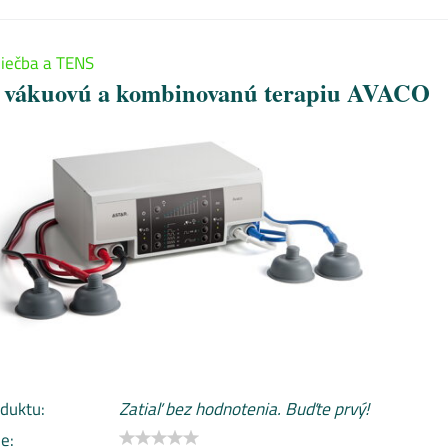
liečba a TENS
na vákuovú a kombinovanú terapiu AVACO
duktu:
Zatiaľ bez hodnotenia. Buďte prvý!
e: