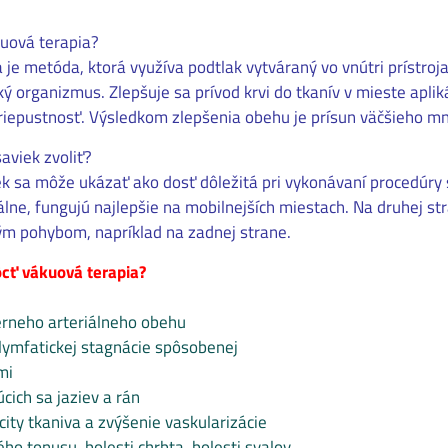
uová terapia?
 je metóda, ktorá využíva podtlak vytváraný vo vnútri prístroj
ý organizmus. Zlepšuje sa prívod krvi do tkanív v mieste aplikác
priepustnosť. Výsledkom zlepšenia obehu je prísun väčšieho mno
aviek zvoliť?
ek sa môže ukázať ako dosť dôležitá pri vykonávaní procedúry
álne, fungujú najlepšie na mobilnejších miestach. Na druhej st
m pohybom, napríklad na zadnej strane.
ť vákuová terapia?
érneho arteriálneho obehu
a lymfatickej stagnácie spôsobenej
mi
cich sa jaziev a rán
city tkaniva a zvýšenie vaskularizácie
ho tonusu, bolesti chrbta, bolesti svalov,