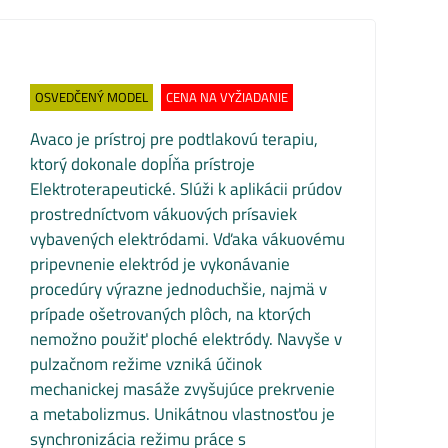
OSVEDČENÝ MODEL
CENA NA VYŽIADANIE
Avaco je prístroj pre podtlakovú terapiu,
ktorý dokonale dopĺňa prístroje
Elektroterapeutické. Slúži k aplikácii prúdov
prostredníctvom vákuových prísaviek
vybavených elektródami. Vďaka vákuovému
pripevnenie elektród je vykonávanie
procedúry výrazne jednoduchšie, najmä v
prípade ošetrovaných plôch, na ktorých
nemožno použiť ploché elektródy. Navyše v
pulzačnom režime vzniká účinok
mechanickej masáže zvyšujúce prekrvenie
a metabolizmus. Unikátnou vlastnosťou je
synchronizácia režimu práce s