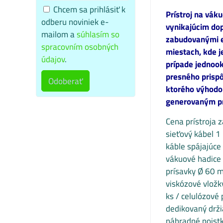
Chcem sa prihlásiť k
Prístroj na vák
odberu noviniek e-
vynikajúcim dop
mailom a
súhlasím so
zabudovanými e
spracovním osobných
miestach, kde j
údajov
.
prípade jednook
presného prispô
Odoberať
ktorého výhodou
generovaným pr
Cena prístroja 
sieťový kábel 1 
káble spájajúce
vákuové hadice 
prísavky Ø 60 
viskózové vlož
ks / celulózové
dedikovaný drži
náhradné poistk