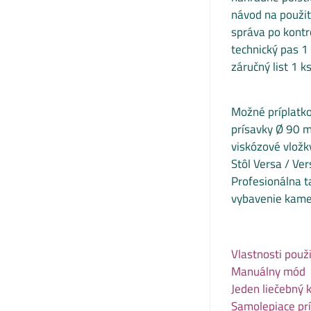
návod na použit
správa po kontr
technický pas 1
záručný list 1 ks
Možné príplatk
prísavky Ø 90 
viskózové vlož
Stôl Versa / Ver
Profesionálna t
vybavenie kame
Vlastnosti použi
Manuálny mód
Jeden liečebný 
Samolepiace pr