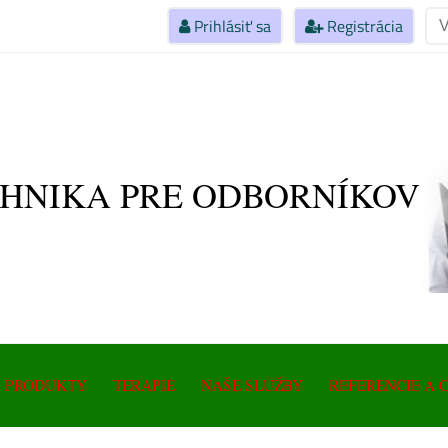
Prihlásiť sa
Registrácia
HNIKA PRE ODBORNÍKOV
Magnetot
Prístroj
Magneto
PRODUKTY
TERAPIE
NAŠE SLUŽBY
REFERENCIE A 