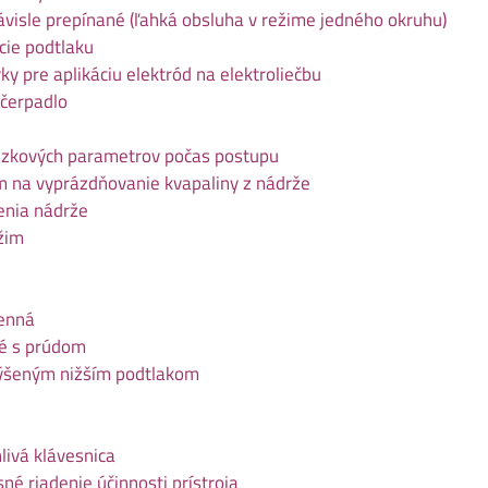
visle prepínané (ľahká obsluha v režime jedného okruhu)
cie podtlaku
ky pre aplikáciu elektród na elektroliečbu
 čerpadlo
dzkových parametrov počas postupu
m na vyprázdňovanie kvapaliny z nádrže
nenia nádrže
žim
enná
é s prúdom
výšeným nižším podtlakom
livá klávesnica
né riadenie účinnosti prístroja