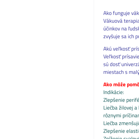
Ako funguje vák
Vákuová terapia
účinkov na ľudsk
zvyšuje sa ich 
Akú veľkosť prís
Veľkosť prísavi
sú dosť univerz
miestach s malý
Ako môže pomôc
Indikácie:
Zlepšenie perif
Liečba žilovej 
rôznymi príčina
Liečba zmenšujú
Zlepšenie elasti
Zníženie svalové