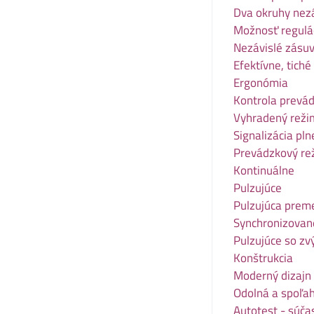
Dva okruhy nezá
Možnosť regulá
Nezávislé zásuv
Efektívne, tiché
Ergonómia
Kontrola prevá
Vyhradený reži
Signalizácia pl
Prevádzkový re
Kontinuálne
Pulzujúce
Pulzujúca prem
Synchronizovan
Pulzujúce so z
Konštrukcia
Moderný dizajn
Odolná a spoľah
Autotest - súčas