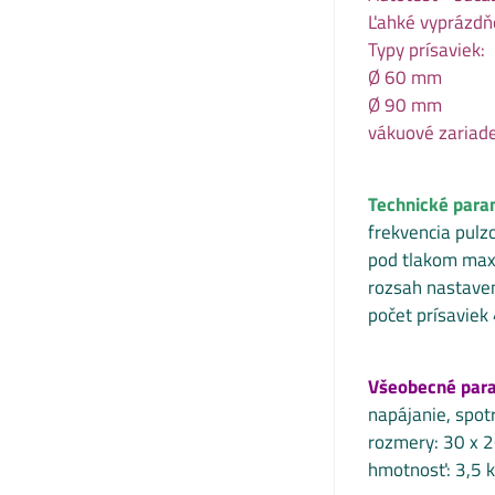
Ľahké vyprázdňo
Typy prísaviek:
Ø 60 mm
Ø 90 mm
vákuové zariade
Technické para
frekvencia pulz
pod tlakom max
rozsah nastave
počet prísaviek
Všeobecné par
napájanie, spot
rozmery: 30 x 
hmotnosť: 3,5 