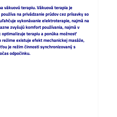
na vákuovú terapiu. Vákuová terapia je
 používa na privádzanie prúdov cez prísavky so
uľahčuje vykonávanie elektroterapie, najmä na
razne zvyšujú komfort používania, najmä v
ek optimalizuje terapiu a ponúka možnosť
m režime existuje efekt mechanickej masáže,
ťou je režim činnosti synchronizovaný s
počas odpočinku.