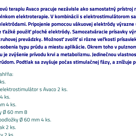
uovú terapiu Avaco
pracuje nezávisle ako samostatný prístroj 
lnkom elektroterapie. V kombinácii s elektrostimulátorom sa
lektródami. Pripojenie pomocou vákuovej elektródy výrazne 
e ťažké použiť ploché elektródy. Samozatváracie prísavky vý
ruhovej prevádzky. Možnosť zvoliť si rôzne veľkosti prísavi
sobenia typu prúdu a miestu aplikácie. Okrem toho v pulzno
 je zvýšenie prívodu krvi a metabolizmu. Jedinečnou vlastnos
údom. Podtlak sa zvyšuje počas stimulačnej fázy, a znížuje 
zahŕňa:
ks.
 elektrostimulátor s Avaco 2 ks.
4 ks.
mm 4 ks.
ky Ø 60 mm 8
 podložky Ø 60 mm 4 ks.
ak 2 ks.
y 2 ks