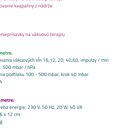
vanie kvapaliny z nádrže
nieprísavky na vákuovú terapiu
metre:
ovania vákuových vĺn 16,12, 20, 40,60, impulzy / min
. 500 mbar / hPa
nia podtlaku 100 - 500 mbar, krok 40 mbar
 4
ametre:
reba energie: 230 V, 50 Hz, 20 W, 40 VA
26 x 12 cm
kg