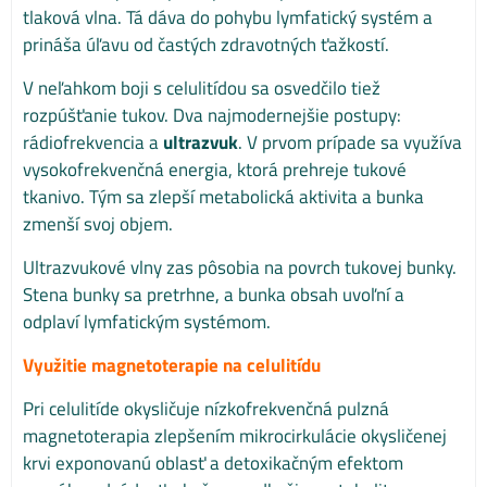
tlaková vlna. Tá dáva do pohybu lymfatický systém a
prináša úľavu od častých zdravotných ťažkostí.
V neľahkom boji s celulitídou sa osvedčilo tiež
rozpúšťanie tukov. Dva najmodernejšie postupy:
rádiofrekvencia a
ultrazvuk
. V prvom prípade sa využíva
vysokofrekvenčná energia, ktorá prehreje tukové
tkanivo. Tým sa zlepší metabolická aktivita a bunka
zmenší svoj objem.
Ultrazvukové vlny zas pôsobia na povrch tukovej bunky.
Stena bunky sa pretrhne, a bunka obsah uvoľní a
odplaví lymfatickým systémom.
Využitie magnetoterapie na celulitídu
Pri celulitíde okysličuje nízkofrekvenčná pulzná
magnetoterapia zlepšením mikrocirkulácie okysličenej
krvi exponovanú oblasť a detoxikačným efektom