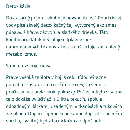
Detoxikácia
Dostatočný príjem tekutín je nevyhnutnosť. Popri čistej
vody pite skvelý detoxikačný čaj, vytvorený ako zmes
púpavy, žihľavy, zázvoru a sladkého drievka. Táto
kombinácia látok urýchľuje odplavovanie
nahromadených toxínov z tela a naštartuje spomalený
metabolizmus.
Sauna rozširuje cievy
Práve vysoká teplota v boji s celulitídou výrazne
pomáha. Postará sa o rozšírenie ciev, čo vedie k
prečisteniu a prekrveniu pokožky. Počas pobytu v saune
telo dokáže vylúčiť až 1,5 litra tekutín, spolu s
odpadovými látkami, usadenými v tkanivách a tukových
zásobách. Doporučujeme si po saune dopriať studenšiu
sprchu, kvalitný hydratačný krém a odpočinok.