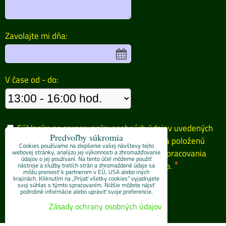
Zavolajte mi dňa:
V čase od - do:
Súhlasím so spracovaním osobných údajov uvedených
Predvoľby súkromia
vo formulári za účelom zaslania odpovede na položenú
Cookies používame na zlepšenie vašej návštevy tejto
otázku. Oboznámil/-a som sa so
zásadami spracovania
webovej stránky, analýzu jej výkonnosti a zhromažďovanie
údajov o jej používaní. Na tento účel môžeme použiť
*
osobných údajov
spoločnosti 4E progres, s.r.o.
nástroje a služby tretích strán a zhromaždené údaje sa
môžu preniesť k partnerom v EÚ, USA alebo iných
krajinách. Kliknutím na „Prijať všetky cookies“ vyjadrujete
Odoslať
svoj súhlas s týmto spracovaním. Nižšie môžete nájsť
podrobné informácie alebo upraviť svoje preferencie.
Zásady ochrany osobných údajov
ZAVOLÁME VÁM SPÄŤ