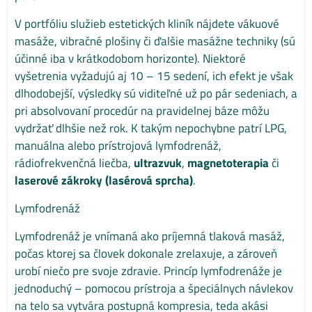
V portfóliu služieb estetických kliník nájdete vákuové
masáže, vibračné plošiny či ďalšie masážne techniky (sú
účinné iba v krátkodobom horizonte). Niektoré
vyšetrenia vyžadujú aj 10 – 15 sedení, ich efekt je však
dlhodobejší, výsledky sú viditeľné už po pár sedeniach, a
pri absolvovaní procedúr na pravidelnej báze môžu
vydržať dlhšie než rok. K takým nepochybne patrí LPG,
manuálna alebo prístrojová lymfodrenáž,
rádiofrekvenčná liečba,
ultrazvuk
,
magnetoterapia
či
laserové zákroky (lasérová sprcha)
.
Lymfodrenáž
Lymfodrenáž je vnímaná ako príjemná tlaková masáž,
počas ktorej sa človek dokonale zrelaxuje, a zároveň
urobí niečo pre svoje zdravie. Princíp lymfodrenáže je
jednoduchý – pomocou prístroja a špeciálnych návlekov
na telo sa vytvára postupná kompresia, teda akási