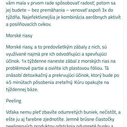
vám mala v prvom rade spôsobovať radosť, potom sa
jej budete – bez premáhania – venovať aspoň 3x do
týždňa. Najefektívnejšia je kombinácia aeróbnych aktivít
a posilňovacích cvikov.
Morské riasy
Morské riasy, a to predovšetkým zábaly z nich, sú
využívané najmä pre ich odvodňujúci a spevňujúci
účinok. 1x týždenne naneste zábal z morských rias na
problémové partie a oviňte ich plastovou fóliou. Tá
znásobí detoxikačný a prekrvujúci účinok, ktorý bude po
45 minútach pôsobenia zreteľný. Kúru opakujte na
týždennej báze.
Peeling
Vďaka nemu pleť zbavíte odumretých buniek, nečistôt, a
ešte ju aj farebne zjednotíte. Jemné brúsne čiastočky
peelingových produktov odstránia odumreté bunky a