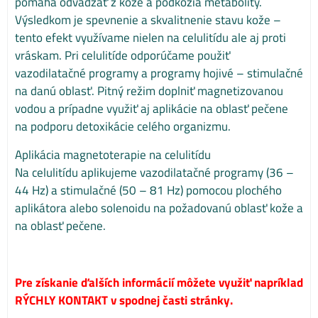
pomáha odvádzať z kože a podkožia metabolity.
Výsledkom je spevnenie a skvalitnenie stavu kože –
tento efekt využívame nielen na celulitídu ale aj proti
vráskam. Pri celulitíde odporúčame použiť
vazodilatačné programy a programy hojivé – stimulačné
na danú oblasť. Pitný režim doplniť magnetizovanou
vodou a prípadne využiť aj aplikácie na oblasť pečene
na podporu detoxikácie celého organizmu.
Aplikácia magnetoterapie na celulitídu
Na celulitídu aplikujeme vazodilatačné programy (36 –
44 Hz) a stimulačné (50 – 81 Hz) pomocou plochého
aplikátora alebo solenoidu na požadovanú oblasť kože a
na oblasť pečene.
Pre získanie ďalších informácií môžete využiť napríklad
RÝCHLY KONTAKT v spodnej časti stránky.