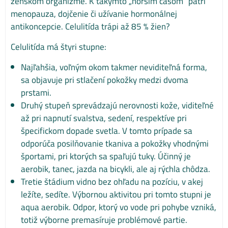
ženskom organizme. K takýmto „horším časom" patrí
menopauza, dojčenie či užívanie hormonálnej
antikoncepcie. Celulitída trápi až 85 % žien?
Celulitída má štyri stupne:
Najľahšia, voľným okom takmer neviditeľná forma,
sa objavuje pri stlačení pokožky medzi dvoma
prstami.
Druhý stupeň sprevádzajú nerovnosti kože, viditeľné
až pri napnutí svalstva, sedení, respektíve pri
špecifickom dopade svetla. V tomto prípade sa
odporúča posilňovanie tkaniva a pokožky vhodnými
športami, pri ktorých sa spaľujú tuky. Účinný je
aerobik, tanec, jazda na bicykli, ale aj rýchla chôdza.
Tretie štádium vidno bez ohľadu na pozíciu, v akej
ležíte, sedíte. Výbornou aktivitou pri tomto stupni je
aqua aerobik. Odpor, ktorý vo vode pri pohybe vzniká,
totiž výborne premasíruje problémové partie.