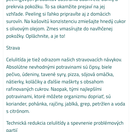
prekrvia pokožku. To sa okamžite prejaví na jej
vzhľade. Peeling si ľahko pripravíte aj z domácich
surovín. Na kašovitú konzistenciu zmiešajte hnedý cukor
s olivovým olejom. Zmes vmasírujte do navlhčenej
pokožky. Opláchnite, a je to!
Strava
Celulitída je tiež odrazom našich stravovacích návykov.
Absolútne nevhodnými potravinami sú čipsy, biele
pečivo, údeniny, tavené syry, pizza, sójová omáčka,
nátierky, koláčiky a ďalšie maškrty s obsahom
rafinovaných cukrov. Naopak, tými najlepšími
potravinami, ktoré môžete organizmu dopriať, sú
koriander, pohánka, rajčiny, jablká, grep, petržlen a voda
s citrónom.
Technická redukcia celulitídy a spevnenie problémových
partií