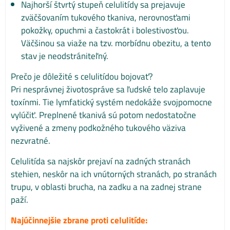
Najhorší štvrtý stupeň celulitídy sa prejavuje
zväčšovaním tukového tkaniva, nerovnosťami
pokožky, opuchmi a častokrát i bolestivosťou.
Väčšinou sa viaže na tzv. morbídnu obezitu, a tento
stav je neodstrániteľný.
Prečo je dôležité s celulitídou bojovať?
Pri nesprávnej životospráve sa ľudské telo zaplavuje
toxínmi. Tie lymfatický systém nedokáže svojpomocne
vylúčiť. Preplnené tkanivá sú potom nedostatočne
vyživené a zmeny podkožného tukového väziva
nezvratné.
Celulitída sa najskôr prejaví na zadných stranách
stehien, neskôr na ich vnútorných stranách, po stranách
trupu, v oblasti brucha, na zadku a na zadnej strane
paží.
Najúčinnejšie zbrane proti celulitíde: