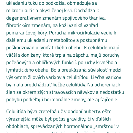
ukladaniu tuku do podkožia, obmedzuje sa
mikrocirkulácia okysličenej krvi. Dochádza k
degeneratívnym zmenám spojivového tkaniva,
fibrotickým zmenám, na koži vzniká vzhľad
pomarančovej kôry. Porucha mikrocirkulácie vedie k
ďalšiemu ukladaniu metabolitov a postupnému
poškodzovaniu lymfatického obehu. K celulitíde majú
väčší sklon ženy, ktoré trpia na zápchu, majú poruchy
pečeňových a obličkových funkcií, poruchy krvného a
lymfatického obehu. Bola preukázaná súvislosť medzi
výskytom žilových varixov a celulitídou. Liečba varixov
by mala predchádzať liečbe celulitídy. Na ochoreniach
žien sa okrem zlých stravovacích návykov a nedostatku
pohybu podieľajú hormonálne zmeny, ale aj fajčenie.
Celulitída býva zreteľná už v období puberty, ešte
výraznejšia môže byť počas gravidity, či v ďalších
obdobiach, sprevádzaných hormonálnou „smršťou" v