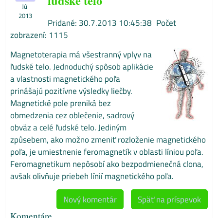
ľudské telo
Júl
2013
Pridané: 30.7.2013 10:45:38
Počet
zobrazení: 1115
Magnetoterapia má všestranný vplyv na
ľudské telo. Jednoduchý spôsob aplikácie
a vlastnosti magnetického poľa
prinášajú pozitívne výsledky liečby.
Magnetické pole preniká bez
obmedzenia cez oblečenie, sadrový
obväz a celé ľudské telo. Jediným
způsebem, ako možno zmeniť rozloženie magnetického
poľa, je umiestnenie feromagnetík v oblasti líniou poľa.
Feromagnetikum nepôsobí ako bezpodmienečná clona, ​​
avšak olivňuje priebeh línií magnetického poľa.
Nový komentár
Späť na príspevok
Komentáre