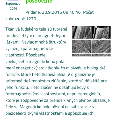
pôsobenie
September
2016
Pridané: 20.9.2016 09:40:46
Počet
zobrazení: 1270
Tkanivá ľudského tela sú tvorené
predovšetkým diamagnetickými
látkami. Naviac mnohé štruktúry
vykazujú paramagnetické
vlastnosti. Pôsobenie
vonkajšieho magnetického poľa
mení energetický stav tkanív, čo ovplyvňuje biologické
funkcie, ktoré tieto tkanivá plnia. V organizme je
prítomné tiež množstvo zlúčenín, ktoré sú dôležité pre
jeho funkciu. Tieto zlúčeniny obsahujú kovy s
feromagnetickými vlastnosťami, napr. Hemoglobín,
ktorý je zodpovedný za prenos krvných plynov, obsahuje
železo. Magnetické pole pôsobí na substancie s
piezoelektrickými vlastnosťami a spôsobuje ich