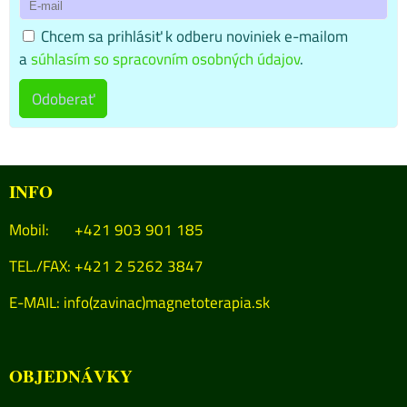
Chcem sa prihlásiť k odberu noviniek e-mailom
a
súhlasím so spracovním osobných údajov
.
Odoberať
INFO
Mobil: +421 903 901 185
TEL./FAX: +421 2 5262 3847
E-MAIL:
info(zavinac)magnetoterapia.sk
OBJEDNÁVKY