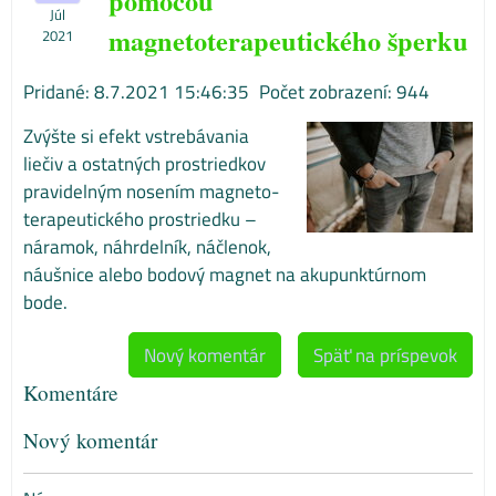
pomocou
Júl
magnetoterapeutického šperku
2021
Pridané: 8.7.2021 15:46:35
Počet zobrazení: 944
Zvýšte si efekt vstrebávania
liečiv a ostatných prostriedkov
pravidelným nosením magneto-
terapeutického prostriedku –
náramok, náhrdelník, náčlenok,
náušnice alebo bodový magnet na akupunktúrnom
bode.
Nový komentár
Späť na príspevok
Komentáre
Nový komentár