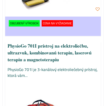
OBĽUBENÝ VÝROBOK
CENA NA VYŽIADANIE
PhysioGo 701I prístroj na elektroliečbu,
ultrazvuk, kombinovanú terapiu, laserovú
terapiu a magnetoterapiu
PhysioGo 701I je 3-kanálový elektroliečebný prístroj,
ktorá vám...