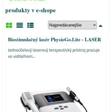
produkty v e-shope
Mriežka
Zoznam
Tabuľka
Biostimulačný lasér PhysioGo.Lite - LASER
Jednoúčelový laserový terapeutický prístroj pracuje
vo viditeľnom...