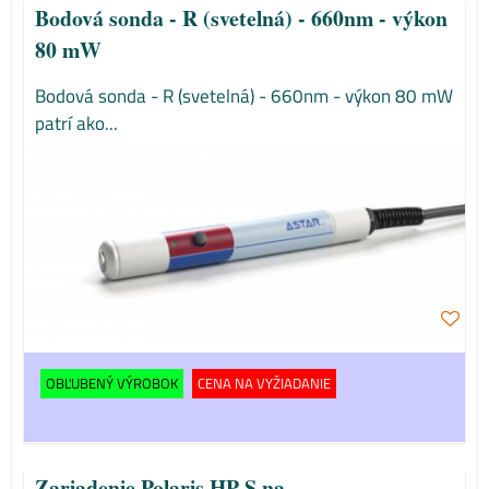
Bodová sonda - R (svetelná) - 660nm - výkon
80 mW
Bodová sonda - R (svetelná) - 660nm - výkon 80 mW
patrí ako...
OBĽUBENÝ VÝROBOK
CENA NA VYŽIADANIE
Zariadenie Polaris HP S na