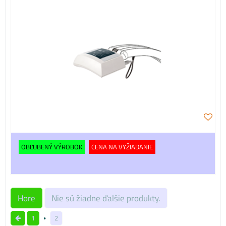
OBĽUBENÝ VÝROBOK
CENA NA VYŽIADANIE
Hore
Nie sú žiadne ďalšie produkty.
1
2