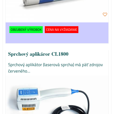
OBĽUBENÝ VÝROBOK
CENA NA VYŽIADANIE
Sprchový aplikáror CL1800
Sprchový aplikátor (laserová sprcha) má päť zdrojov
červeného...