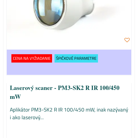
CENA NA VYŽIADANIE
ŠPIČKOVÉ PARAMETRE
Laserový scaner - PM3-SK2 R IR 100/450
mW
Aplikátor PM3-SK2 R IR 100/450 mW, inak nazývaný
i ako laserový...