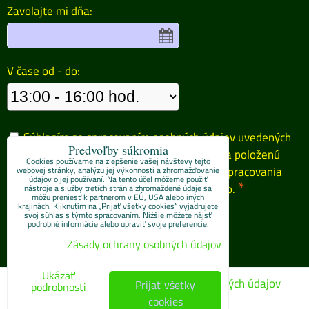
Zavolajte mi dňa:
V čase od - do:
Súhlasím so spracovaním osobných údajov uvedených
Predvoľby súkromia
vo formulári za účelom zaslania odpovede na položenú
Cookies používame na zlepšenie vašej návštevy tejto
otázku. Oboznámil/-a som sa so
zásadami spracovania
webovej stránky, analýzu jej výkonnosti a zhromažďovanie
údajov o jej používaní. Na tento účel môžeme použiť
*
osobných údajov
spoločnosti 4E progres, s.r.o.
nástroje a služby tretích strán a zhromaždené údaje sa
môžu preniesť k partnerom v EÚ, USA alebo iných
krajinách. Kliknutím na „Prijať všetky cookies“ vyjadrujete
Odoslať
svoj súhlas s týmto spracovaním. Nižšie môžete nájsť
podrobné informácie alebo upraviť svoje preferencie.
Zásady ochrany osobných údajov
ZAVOLÁME VÁM SPÄŤ
Ukázať
Predvoľby súkromia
Zásady ochrany osobných údajov
Prijať všetky
podrobnosti
cookies