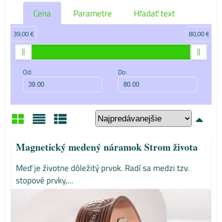
Cena
Parametre
Hľadať text
39,00 €
80,00 €
Od:
Do:
Mriežka
Zoznam
Tabuľka
Magnetický medený náramok Strom života
Meď je životne dôležitý prvok. Radí sa medzi tzv.
stopové prvky,...