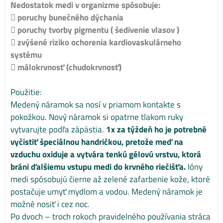
Nedostatok medi v organizme spôsobuje:
 poruchy bunečného dýchania
 poruchy tvorby pigmentu ( šedivenie vlasov )
 zvýšené riziko ochorenia kardiovaskulárneho
systému
 málokrvnosť (chudokrvnosť)
Použitie:
Medený náramok sa nosí v priamom kontakte s
pokožkou. Nový náramok si opatrne tlakom ruky
vytvarujte podľa zápästia.
1x za týždeň ho je potrebné
vyčistiť špeciálnou handričkou, pretože meď na
vzduchu oxiduje a vytvára tenkú gélovú vrstvu, ktorá
bráni ďalšiemu vstupu medi do krvného riečišťa.
Ióny
medi spôsobujú čierne až zelené zafarbenie kože, ktoré
postačuje umyť mydlom a vodou. Medený náramok je
možné nosiť i cez noc.
Po dvoch – troch rokoch pravidelného používania stráca