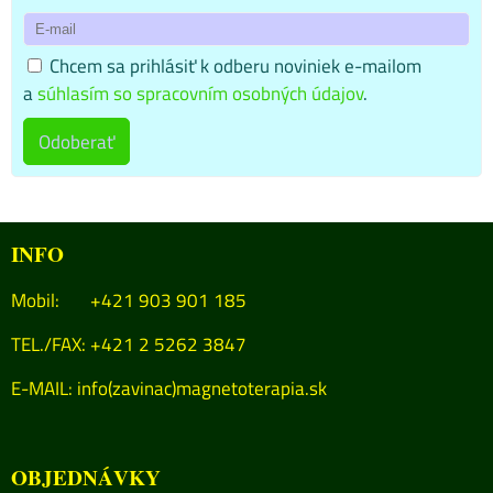
Chcem sa prihlásiť k odberu noviniek e-mailom
a
súhlasím so spracovním osobných údajov
.
Odoberať
INFO
Mobil: +421 903 901 185
TEL./FAX: +421 2 5262 3847
E-MAIL:
info(zavinac)magnetoterapia.sk
OBJEDNÁVKY