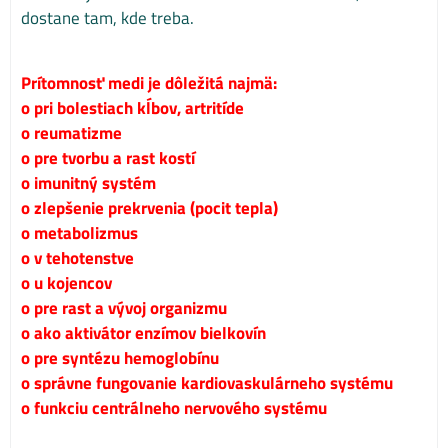
dostane tam, kde treba.
Prítomnosť medi je dôležitá najmä:
o pri bolestiach kĺbov, artritíde
o reumatizme
o pre tvorbu a rast kostí
o imunitný systém
o zlepšenie prekrvenia (pocit tepla)
o metabolizmus
o v tehotenstve
o u kojencov
o pre rast a vývoj organizmu
o ako aktivátor enzímov bielkovín
o pre syntézu hemoglobínu
o správne fungovanie kardiovaskulárneho systému
o funkciu centrálneho nervového systému