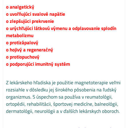
o analgetický
o uvoľňujúci svalové napätie
o zlepšujúci prekrvenie
o urýchľujúci látkovú výmenu a odplavovanie splodín
metabolizmu
o protizápalový
o hojivý a regeneračný
o protiopuchový
o podporujúci imunitný systém
Z lekárskeho hľadiska je použitie magnetoterapie veľmi
rozsiahle v dôsledku jej širokého pôsobenia na ľudský
organizmus. S úspechom sa používa v reumatológii,
ortopédii, rehabilitácii, športovej medicíne, balneológii,
dermatológii, neurológii a v ďalších lekárskych oboroch.