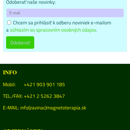
Odoberať naše novinky:
Chcem sa prihlásiť k odberu noviniek e-mailom
a
súhlasím so spracovním osobných údajov
.
Odoberať
INFO
Mobil: +421 903 901 185
TEL./FAX: +421 2 5262 3847
E-MAIL:
info(zavinac)magnetoterapia.sk