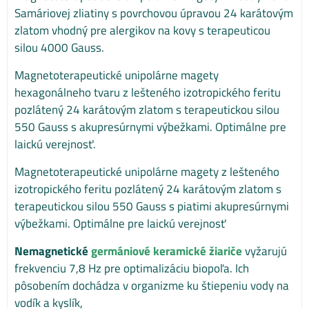
Samáriovej zliatiny s povrchovou úpravou 24 karátovým
zlatom vhodný pre alergikov na kovy s terapeuticou
silou 4000 Gauss.
Magnetoterapeutické unipolárne magety
hexagonálneho tvaru z lešteného izotropického feritu
pozlátený 24 karátovým zlatom s terapeutickou silou
550 Gauss s akupresúrnymi výbežkami. Optimálne pre
laickú verejnosť.
Magnetoterapeutické unipolárne magety z lešteného
izotropického feritu pozlátený 24 karátovým zlatom s
terapeutickou silou 550 Gauss s piatimi akupresúrnymi
výbežkami. Optimálne pre laickú verejnosť
Nemagnetické
g
ermániové keramické žiariče
vyžarujú
frekvenciu 7,8 Hz pre optimalizáciu biopoľa. Ich
pôsobením dochádza v organizme ku štiepeniu vody na
vodík a kyslík,