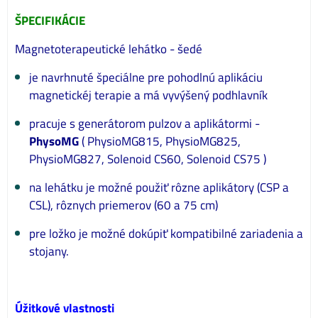
ŠPECIFIKÁCIE
Magnetoterapeutické lehátko - šedé
je navrhnuté špeciálne pre pohodlnú aplikáciu
magnetickéj terapie a má vyvýšený podhlavník
pracuje s generátorom pulzov a aplikátormi -
PhysoMG
( PhysioMG815, PhysioMG825,
PhysioMG827, Solenoid CS60, Solenoid CS75 )
na lehátku je možné použiť rôzne aplikátory (CSP a
CSL), rôznych priemerov (60 a 75 cm)
pre ložko je možné dokúpiť kompatibilné zariadenia a
stojany.
Úžitkové vlastnosti