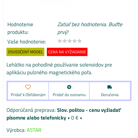
Hodnotenie
Zatiaľ bez hodnotenia. Buďte
produktu:
prvý!
Vaše hodnotenie:
OSVEDČENÝ MODEL
CENA NA VYŽIADANIE
Lehátko na pohodlné používanie solenoidov pre
aplikáciu pulzného magnetického poľa.
Pridať k Obľúbeným
Pridať do zoznamu
Doručenia
Slov. poštou - cenu vyžiadať
písomne alebo telefonicky
•
0 €
•
Výrobca:
ASTAR