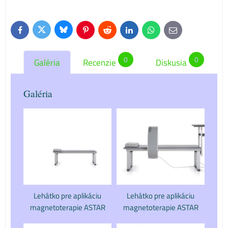
Bluesky
Twitter
Facebook
Pinterest
Reddit
LinkedIn
WhatsApp
E-
mail
0
0
Galéria
Recenzie
Diskusia
Galéria
Lehátko pre aplikáciu
Lehátko pre aplikáciu
magnetoterapie ASTAR
magnetoterapie ASTAR