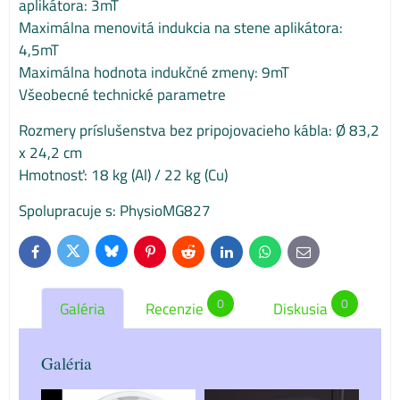
aplikátora: 3mT
Maximálna menovitá indukcia na stene aplikátora:
4,5mT
Maximálna hodnota indukčné zmeny: 9mT
Všeobecné technické parametre
Rozmery príslušenstva bez pripojovacieho kábla: Ø 83,2
x 24,2 cm
Hmotnosť: 18 kg (Al) / 22 kg (Cu)
Spolupracuje s: PhysioMG827
Bluesky
Twitter
Facebook
Pinterest
Reddit
LinkedIn
WhatsApp
E-
mail
0
0
Galéria
Recenzie
Diskusia
Galéria