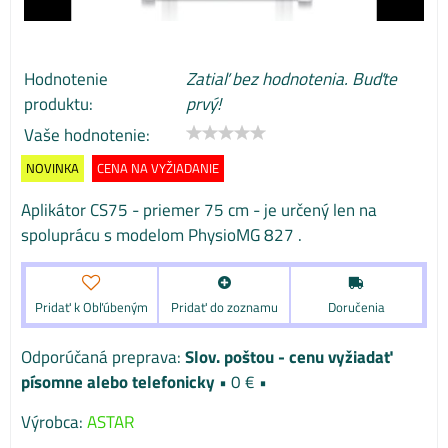
Hodnotenie
Zatiaľ bez hodnotenia. Buďte
produktu:
prvý!
Vaše hodnotenie:
NOVINKA
CENA NA VYŽIADANIE
Aplikátor CS75 - priemer 75 cm - je určený len na
spoluprácu s modelom PhysioMG 827 .
Pridať k Obľúbeným
Pridať do zoznamu
Doručenia
Slov. poštou - cenu vyžiadať
písomne alebo telefonicky
•
0 €
•
Výrobca:
ASTAR