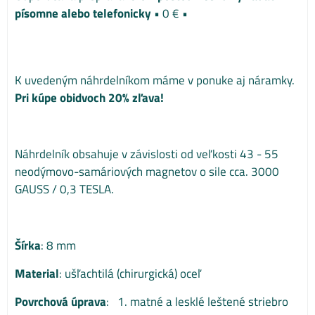
písomne alebo telefonicky
•
0 €
•
K uvedeným náhrdelníkom máme v ponuke aj náramky.
Pri kúpe obidvoch 20% zľava!
Náhrdelník obsahuje v závislosti od veľkosti 43 - 55
neodýmovo-samáriových magnetov o sile cca. 3000
GAUSS / 0,3 TESLA.
Šírka
: 8 mm
Material
: ušľachtilá (chirurgická) oceľ
Povrchová úprava
: 1. matné a lesklé leštené striebro