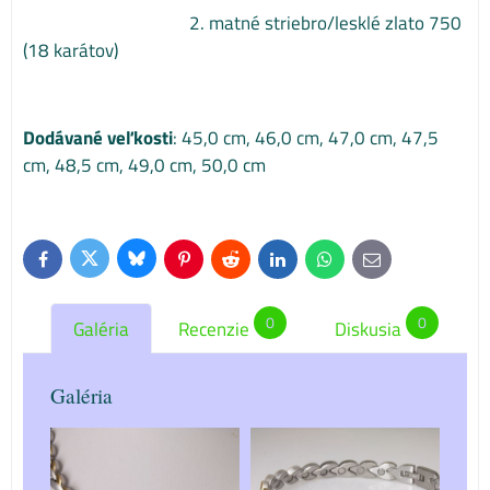
2. matné striebro/lesklé zlato 750
(18 karátov)
Dodávané veľkosti
: 45,0 cm, 46,0 cm, 47,0 cm, 47,5
cm, 48,5 cm, 49,0 cm, 50,0 cm
Bluesky
Twitter
Facebook
Pinterest
Reddit
LinkedIn
WhatsApp
E-
mail
0
0
Galéria
Recenzie
Diskusia
Galéria