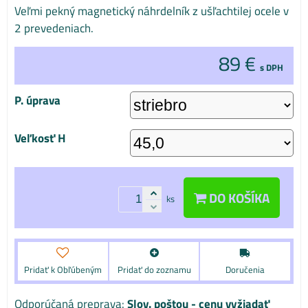
Veľmi pekný magnetický náhrdelník z ušľachtilej ocele v
2 prevedeniach.
89 €
s DPH
P. úprava
Veľkosť H
DO KOŠÍKA
ks
Pridať k Obľúbeným
Pridať do zoznamu
Doručenia
Slov. poštou - cenu vyžiadať