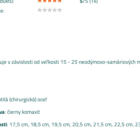
duktu:
5
/
5
(
1
x)
e:
e v závislosti od veľkosti 15 - 25 neodýmovo-samáriových m
htilá (chirurgická) oceľ
va
: čierny komaxit
sti
: 17,5 cm, 18,5 cm, 19,5 cm, 20,5 cm, 21,5 cm, 22,5 cm, 2