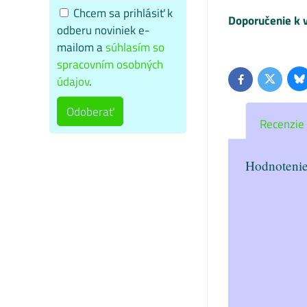
Chcem sa prihlásiť k
Doporučenie k v
odberu noviniek e-
mailom a
súhlasím so
spracovním osobných
údajov
.
Bl
Twitter
Facebook
Odoberať
Recenzie
Hodnotenie