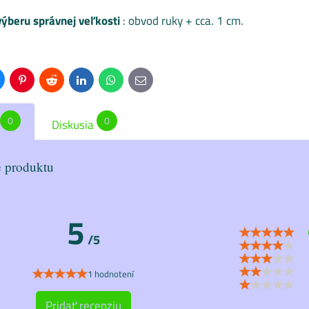
ýberu správnej veľkosti
: obvod ruky + cca. 1 cm.
uesky
Pinterest
Reddit
LinkedIn
WhatsApp
E-
mail
0
0
Diskusia
 produktu
5
/5
1 hodnotení
Pridať recenziu