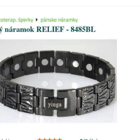
oterap. šperky
pánske náramky
ý náramok RELIEF - 8485BL