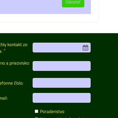
Odoslať
chly kontakt zo
*
a:
no a priezvisko:
efonne číslo:
ail:
Poradenstvo