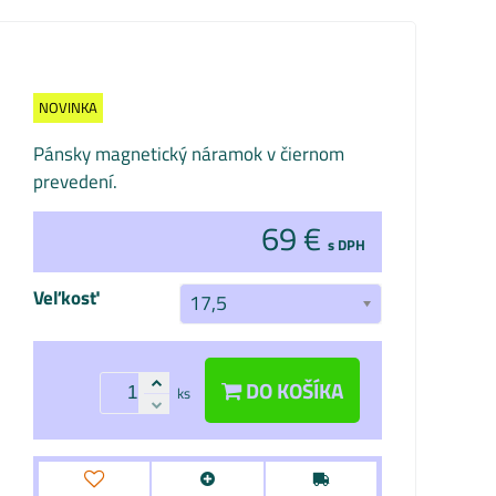
NOVINKA
Pánsky magnetický náramok v čiernom
prevedení.
69 €
s DPH
Veľkosť
17,5
DO KOŠÍKA
ks