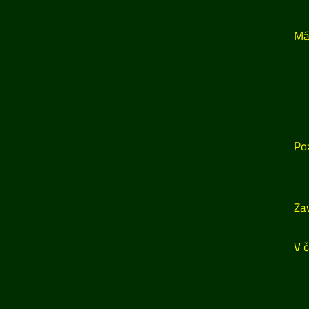
Má
Po
Zav
V č