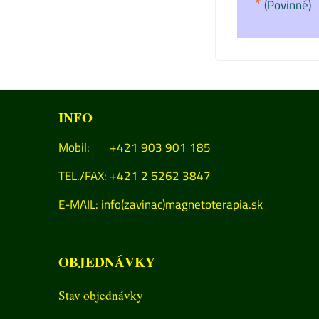
*
(Povinné)
INFO
Mobil: +421 903 901 185
TEL./FAX: +421 2 5262 3847
E-MAIL:
info(zavinac)magnetoterapia.sk
OBJEDNÁVKY
Stav objednávky