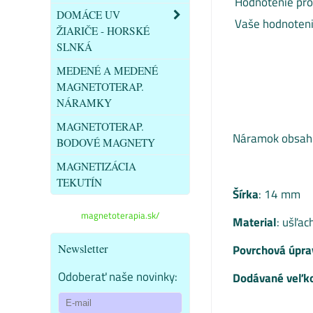
Hodnotenie pro
DOMÁCE UV
Vaše hodnoteni
ŽIARIČE - HORSKÉ
SLNKÁ
MEDENÉ A MEDENÉ
MAGNETOTERAP.
NÁRAMKY
MAGNETOTERAP.
Náramok obsahuj
BODOVÉ MAGNETY
MAGNETIZÁCIA
TEKUTÍN
Šírka
: 14 mm
magnetoterapia.sk/
Material
: ušľac
Newsletter
Povrchová úpra
Odoberať naše novinky:
Dodávané veľko