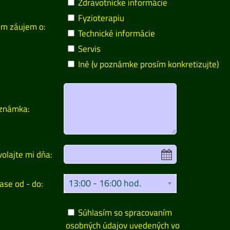
Zdravotnícke informácie
Fyzioterapiu
m záujem o:
Technické informácie
Servis
Iné (v poznámke prosím konkretizujte)
známka:
olajte mi dňa:
13:00 - 16:00 hod.
ase od - do:
Súhlasím so spracovaním
osobných údajov uvedených vo