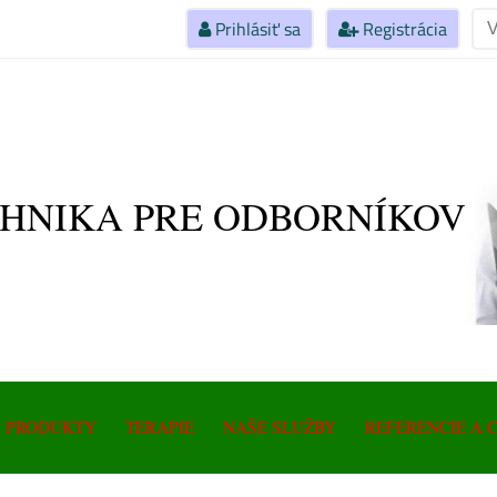
Prihlásiť sa
Registrácia
HNIKA PRE ODBORNÍKOV
Magnetot
Prístroj
Magneto
PRODUKTY
TERAPIE
NAŠE SLUŽBY
REFERENCIE A 