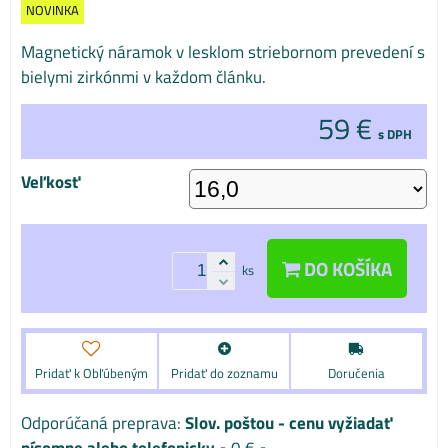
NOVINKA
Magnetický náramok v lesklom striebornom prevedení s
bielymi zirkónmi v každom článku.
59 €
s DPH
Veľkosť
DO KOŠÍKA
ks
Pridať k Obľúbeným
Pridať do zoznamu
Doručenia
Slov. poštou - cenu vyžiadať
písomne alebo telefonicky
•
0 €
•