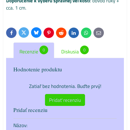
Doporučenie k výberu správnej veľkosti
: obvod ruky +
cca. 1 cm.
Bluesky
Twitter
Facebook
Pinterest
Reddit
LinkedIn
WhatsApp
E-
mail
0
0
Recenzie
Diskusia
Hodnotenie produktu
Zatiaľ bez hodnotenia. Buďte prvý!
Pridať recenziu
Pridať recenziu
Názov: