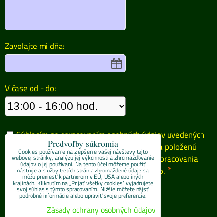
Zavolajte mi dňa:
V čase od - do:
Súhlasím so spracovaním osobných údajov uvedených
Predvoľby súkromia
vo formulári za účelom zaslania odpovede na položenú
Cookies používame na zlepšenie vašej návštevy tejto
otázku. Oboznámil/-a som sa so
zásadami spracovania
webovej stránky, analýzu jej výkonnosti a zhromažďovanie
údajov o jej používaní. Na tento účel môžeme použiť
*
osobných údajov
spoločnosti 4E progres, s.r.o.
nástroje a služby tretích strán a zhromaždené údaje sa
môžu preniesť k partnerom v EÚ, USA alebo iných
krajinách. Kliknutím na „Prijať všetky cookies“ vyjadrujete
Odoslať
svoj súhlas s týmto spracovaním. Nižšie môžete nájsť
podrobné informácie alebo upraviť svoje preferencie.
Zásady ochrany osobných údajov
ZAVOLÁME VÁM SPÄŤ