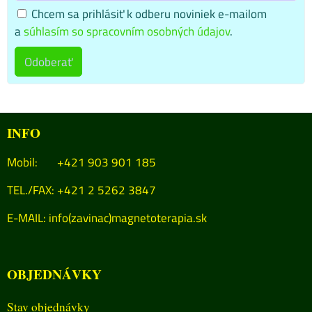
Chcem sa prihlásiť k odberu noviniek e-mailom
a
súhlasím so spracovním osobných údajov
.
Odoberať
INFO
Mobil: +421 903 901 185
TEL./FAX: +421 2 5262 3847
E-MAIL:
info(zavinac)magnetoterapia.sk
OBJEDNÁVKY
Stav objednávky