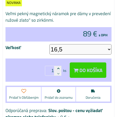
NOVINKA
Veľmi pekný magnetický náramok pre dámy v prevedení
ružové zlato" so zirkónmi.
89 €
s DPH
Veľkosť
DO KOŠÍKA
ks
Pridať k Obľúbeným
Pridať do zoznamu
Doručenia
Slov. poštou - cenu vyžiadať
písomne alebo telefonicky
•
0 €
•