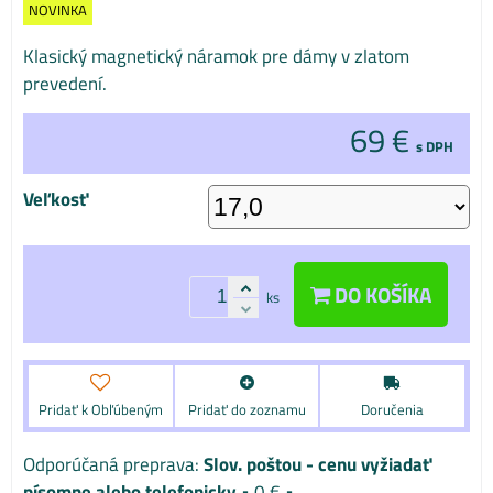
NOVINKA
Klasický magnetický náramok pre dámy v zlatom
prevedení.
69 €
s DPH
Veľkosť
DO KOŠÍKA
ks
Pridať k Obľúbeným
Pridať do zoznamu
Doručenia
Slov. poštou - cenu vyžiadať
písomne alebo telefonicky
•
0 €
•