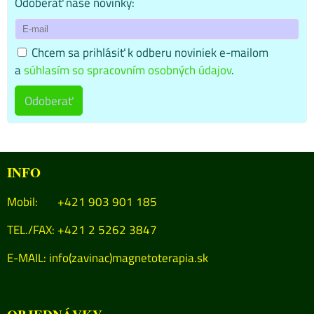
Odoberať naše novinky:
Chcem sa prihlásiť k odberu noviniek e-mailom
a
súhlasím so spracovním osobných údajov
.
Odoberať
INFO
Mobil: +421 903 901 185
TEL./FAX: +421 2 5262 3847
E-MAIL:
info(zavinac)magnetoterapia.sk