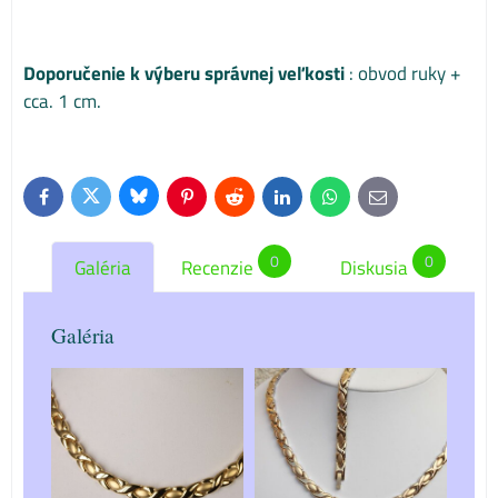
Doporučenie k výberu správnej veľkosti
: obvod ruky +
cca. 1 cm.
Bluesky
Twitter
Facebook
Pinterest
Reddit
LinkedIn
WhatsApp
E-
mail
0
0
Galéria
Recenzie
Diskusia
Galéria