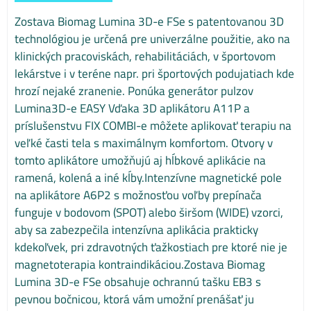
Zostava Biomag Lumina 3D-e FSe s patentovanou 3D
technológiou je určená pre univerzálne použitie, ako na
klinických pracoviskách, rehabilitáciách, v športovom
lekárstve i v teréne napr. pri športových podujatiach kde
hrozí nejaké zranenie. Ponúka generátor pulzov
Lumina3D-e EASY Vďaka 3D aplikátoru A11P a
príslušenstvu FIX COMBI-e môžete aplikovať terapiu na
veľké časti tela s maximálnym komfortom. Otvory v
tomto aplikátore umožňujú aj hĺbkové aplikácie na
ramená, kolená a iné kĺby.Intenzívne magnetické pole
na aplikátore A6P2 s možnosťou voľby prepínača
funguje v bodovom (SPOT) alebo širšom (WIDE) vzorci,
aby sa zabezpečila intenzívna aplikácia prakticky
kdekoľvek, pri zdravotných ťažkostiach pre ktoré nie je
magnetoterapia kontraindikáciou.Zostava Biomag
Lumina 3D-e FSe obsahuje ochrannú tašku EB3 s
pevnou bočnicou, ktorá vám umožní prenášať ju