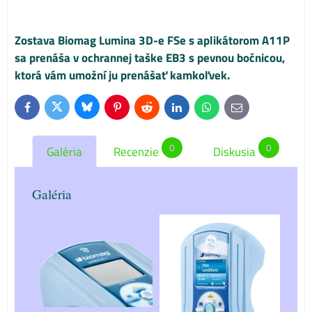
Zostava Biomag Lumina 3D-e FSe s aplikátorom A11P
sa prenáša v ochrannej taške EB3 s pevnou bočnicou,
ktorá vám umožní ju prenášať kamkoľvek.
Bluesky
Twitter
Facebook
Pinterest
Reddit
LinkedIn
WhatsApp
E-
mail
0
0
Galéria
Recenzie
Diskusia
Galéria