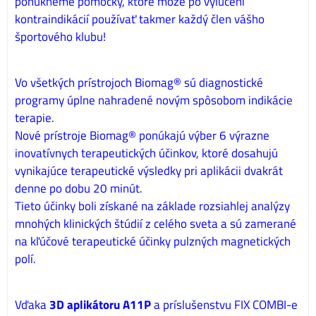
ponúkneme pomôcky, ktoré môže po vylúčení
kontraindikácií používať takmer každý člen vášho
športového klubu!
Vo všetkých prístrojoch Biomag® sú diagnostické
programy úplne nahradené novým spôsobom indikácie
terapie.
Nové prístroje Biomag® ponúkajú výber 6 výrazne
inovatívnych terapeutických účinkov, ktoré dosahujú
vynikajúce terapeutické výsledky pri aplikácii dvakrát
denne po dobu 20 minút.
Tieto účinky boli získané na základe rozsiahlej analýzy
mnohých klinických štúdií z celého sveta a sú zamerané
na kľúčové terapeutické účinky pulzných magnetických
polí.
Vďaka
3D aplikátoru A11P
a príslušenstvu FIX COMBI-e