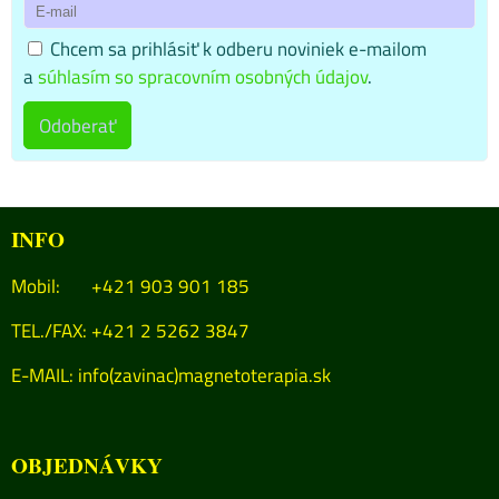
Chcem sa prihlásiť k odberu noviniek e-mailom
a
súhlasím so spracovním osobných údajov
.
Odoberať
INFO
Mobil: +421 903 901 185
TEL./FAX: +421 2 5262 3847
E-MAIL:
info(zavinac)magnetoterapia.sk
OBJEDNÁVKY