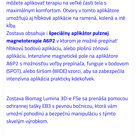
môžete aplikovať terapiu na veľké časti tela s
maximálnym komfortom. Otvory v tomto aplikátore
umožňujú aj hĺbkové aplikácie na ramená, kolená a iné
kĺby.
Zostava obsahuje i
špeciálny aplikátor pulznej
magnetoterapie A6P2
v ktorom je možné prepínať
hlbkovú bodovú aplikáciu, alebo plošnú zónovú
aplikáciu. Intenzívne magnetické pole na aplikátore
A6P2 s možnosťou voľby prepínača, funguje v bodovom
(SPOT), alebo širšom (WIDE) vzorci, aby sa zabezpečila
intenzívna aplikácia prakticky kdekoľvek.
Zostava Biomag Lumina 3D-e FSe sa prenáša pomocou
ochrannej tašky EB3 s pevnou bočnicou, ktorá vám
umožní pohodlnú a bezpečnú manipuláciu s týmto
skvelým výrobkom.