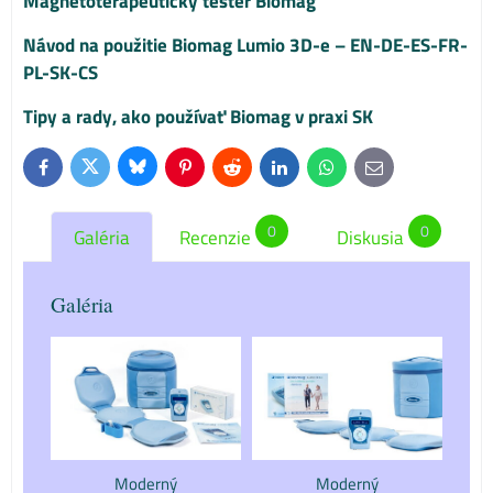
Magnetoterapeutický tester Biomag
Návod na použitie Biomag Lumio 3D-e – EN-DE-ES-FR-
PL-SK-CS
Tipy a rady, ako používať Biomag v praxi SK
Bluesky
Twitter
Facebook
Pinterest
Reddit
LinkedIn
WhatsApp
E-
mail
0
0
Galéria
Recenzie
Diskusia
Galéria
Moderný
Moderný