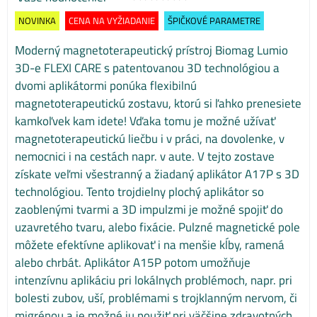
NOVINKA
CENA NA VYŽIADANIE
ŠPIČKOVÉ PARAMETRE
Moderný magnetoterapeutický prístroj Biomag Lumio
3D-e FLEXI CARE s patentovanou 3D technológiou a
dvomi aplikátormi ponúka flexibilnú
magnetoterapeutickú zostavu, ktorú si ľahko prenesiete
kamkoľvek kam idete! Vďaka tomu je možné užívať
magnetoterapeutickú liečbu i v práci, na dovolenke, v
nemocnici i na cestách napr. v aute. V tejto zostave
získate veľmi všestranný a žiadaný aplikátor A17P s 3D
technológiou. Tento trojdielny plochý aplikátor so
zaoblenými tvarmi a 3D impulzmi je možné spojiť do
uzavretého tvaru, alebo fixácie. Pulzné magnetické pole
môžete efektívne aplikovať i na menšie kĺby, ramená
alebo chrbát. Aplikátor A15P potom umožňuje
intenzívnu aplikáciu pri lokálnych problémoch, napr. pri
bolesti zubov, uší, problémami s trojklanným nervom, či
migrénou a je možné ju použiť pri väčšine zdravotných