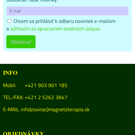
Chcem sa prihlásiť k odberu noviniek e-mailom
a
súhlasím so spracovním osobných údajov
.
Odoberať
INFO
Mobil: +421 903 901 185
TEL./FAX: +421 2 5262 3847
E-MAIL:
info(zavinac)magnetoterapia.sk
OBJEDNÁVKY