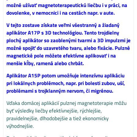
možné užívať magnetoterapeutickú liečbu i v práci, na
dovolenke, v nemocnici i na cestách napr. v aute.
V tejto zostave získate veľmi všestranný a žiadaný
aplikátor A17P s 3D technológiou. Tento trojdielny
plochý aplikátor so zaoblenými tvarmi a 3D impulzmi je
možné spojiť do uzavretého tvaru, alebo fixácie. Pulzné
magnetické pole môžete efektívne aplikovať i na
menšie kĺby, ramená alebo chrbát.
Aplikátor A15P potom umožňuje intenzívnu aplikáciu
pri lokálnych problémoch, napr. pri bolesti zubov, uší,
problémami s trojklanným nervom, či migrénou.
Vďaka domácej aplikácií pulznej magnetoterapie môžu
byť výsledky liečby efektívnejšie, rýchlejšie,
pravidelnejšie, dlhodobejšie a tiež ekonomicky
výhodnejšie.