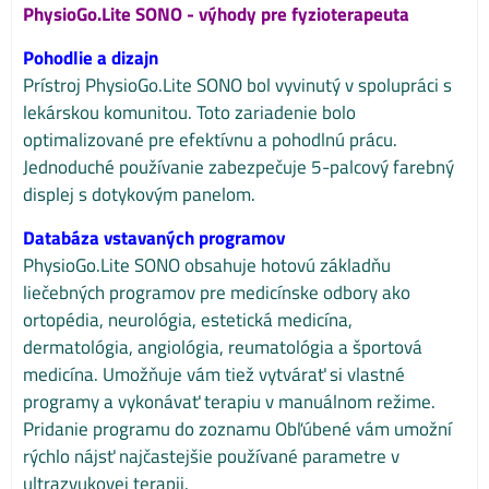
PhysioGo.Lite SONO - výhody pre fyzioterapeuta
Pohodlie a dizajn
Prístroj PhysioGo.Lite SONO bol vyvinutý v spolupráci s
lekárskou komunitou. Toto zariadenie bolo
optimalizované pre efektívnu a pohodlnú prácu.
Jednoduché používanie zabezpečuje 5-palcový farebný
displej s dotykovým panelom.
Databáza vstavaných programov
PhysioGo.Lite SONO obsahuje hotovú základňu
liečebných programov pre medicínske odbory ako
ortopédia, neurológia, estetická medicína,
dermatológia, angiológia, reumatológia a športová
medicína. Umožňuje vám tiež vytvárať si vlastné
programy a vykonávať terapiu v manuálnom režime.
Pridanie programu do zoznamu Obľúbené vám umožní
rýchlo nájsť najčastejšie používané parametre v
ultrazvukovej terapii.