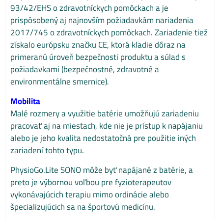
93/42/EHS o zdravotníckych pomôckach a je
prispôsobený aj najnovším požiadavkám nariadenia
2017/745 o zdravotníckych pomôckach. Zariadenie tiež
získalo európsku značku CE, ktorá kladie dôraz na
primeranú úroveň bezpečnosti produktu a súlad s
požiadavkami (bezpečnostné, zdravotné a
environmentálne smernice).
Mobilita
Malé rozmery a využitie batérie umožňujú zariadeniu
pracovať aj na miestach, kde nie je prístup k napájaniu
alebo je jeho kvalita nedostatočná pre použitie iných
zariadení tohto typu.
PhysioGo.Lite SONO môže byť napájané z batérie, a
preto je výbornou voľbou pre fyzioterapeutov
vykonávajúcich terapiu mimo ordinácie alebo
špecializujúcich sa na športovú medicínu.