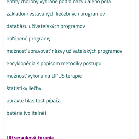
entity choroby vybrané podľa názvu alebo poľa
základom vstavaných liečebných programov
databázu užívateľských programov
obľúbené programy
možnosť upravovať názvy užívateľských programov
encyklopédia s popisom metodiky postupu
možnosť vykonania LIPUS terapie
štatistiky liečby
upravte hlasitosť pípača
batéria (voliteľné)
Ultrazvuková terapia