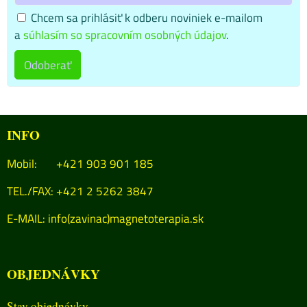
Chcem sa prihlásiť k odberu noviniek e-mailom
a
súhlasím so spracovním osobných údajov
.
Odoberať
INFO
Mobil: +421 903 901 185
TEL./FAX: +421 2 5262 3847
E-MAIL:
info(zavinac)magnetoterapia.sk
OBJEDNÁVKY
Stav objednávky