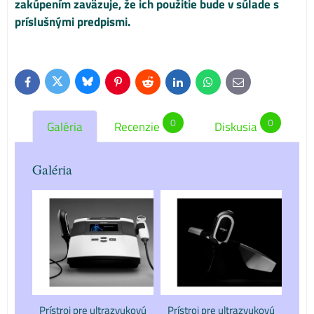
zakúpením zaväzuje, že ich použitie bude v súlade s
príslušnými predpismi.
Bluesky
Twitter
Facebook
Pinterest
Reddit
LinkedIn
WhatsApp
E-
mail
0
0
Galéria
Recenzie
Diskusia
Galéria
Prístroj pre ultrazvukovú
Prístroj pre ultrazvukovú