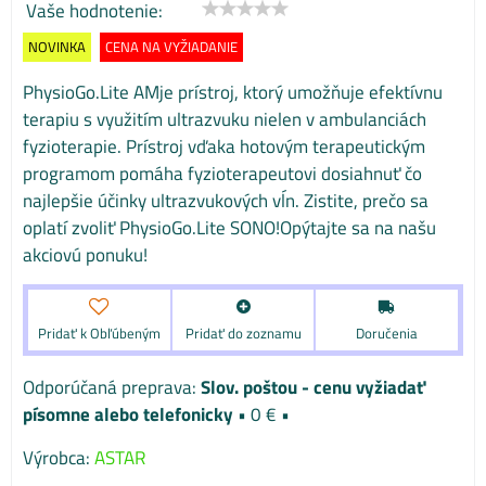
Vaše hodnotenie:
NOVINKA
CENA NA VYŽIADANIE
PhysioGo.Lite AMje prístroj, ktorý umožňuje efektívnu
terapiu s využitím ultrazvuku nielen v ambulanciách
fyzioterapie. Prístroj vďaka hotovým terapeutickým
programom pomáha fyzioterapeutovi dosiahnuť čo
najlepšie účinky ultrazvukových vĺn. Zistite, prečo sa
oplatí zvoliť PhysioGo.Lite SONO!Opýtajte sa na našu
akciovú ponuku!
Pridať k Obľúbeným
Pridať do zoznamu
Doručenia
Slov. poštou - cenu vyžiadať
písomne alebo telefonicky
•
0 €
•
Výrobca:
ASTAR