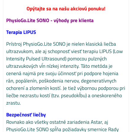
Opýtajte sa na našu akciovú ponuku!
PhysioGo.Lite SONO - výhody pre klienta
Terapia LIPUS
Prístroj PhysioGo.Lite SONO je nielen klasická liečba
ultrazvukom, ale aj schopnosť viesť terapiu LIPUS (Low
Intensity Pulsed Ultrasound) pomocou pulzných
ultrazvukových vĺn nízkej intenzity. Táto metóda je
cenená najmä pre svoju účinnosť pri podpore hojenia
rán, popálenín, poškodenia nervov, degeneratívnych
ochorení a zlomenín kostí. Je tiež výbornou podporou pri
liečbe nezrastu kostí (tzv. pseudokĺbu) a oneskoreného
zrastu.
Bezpečnosť liečby
Rovnako ako všetky ostatné zariadenia Astar, aj
PhysioGo.Lite SONO spĺňa požiadavky smernice Rady