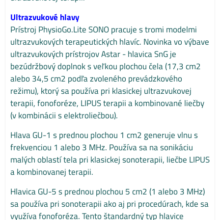
Ultrazvukové hlavy
Prístroj PhysioGo.Lite SONO pracuje s tromi modelmi
ultrazvukových terapeutických hlavíc. Novinka vo výbave
ultrazvukových prístrojov Astar - hlavica SnG je
bezúdržbový doplnok s veľkou plochou čela (17,3 cm2
alebo 34,5 cm2 podľa zvoleného prevádzkového
režimu), ktorý sa používa pri klasickej ultrazvukovej
terapii, fonoforéze, LIPUS terapii a kombinované liečby
(v kombinácii s elektroliečbou).
Hlava GU-1 s prednou plochou 1 cm2 generuje vlnu s
frekvenciou 1 alebo 3 MHz. Používa sa na sonikáciu
malých oblastí tela pri klasickej sonoterapii, liečbe LIPUS
a kombinovanej terapii.
Hlavica GU-5 s prednou plochou 5 cm2 (1 alebo 3 MHz)
sa používa pri sonoterapii ako aj pri procedúrach, kde sa
využíva fonoforéza. Tento štandardný typ hlavice